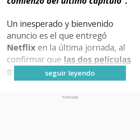
comienzo del último capítulo".
Un inesperado y bienvenido
anuncio es el que entregó
Netflix
en la última jornada, al
confirmar que
las dos películas
que marcan el cierre de las
seguir leyendo
adaptaciones live action
de
"Rurouni Kenshin"
, mejor
conocido en este lado del
mundo como "
Samurái X
",
llegarán al gigante del