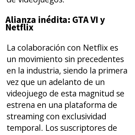
de las anteriores películas, con
Alianza inédita: GTA VI y
excepción de
Kaito Ōyagi
,
Netflix
quien será reemplazado por
Riku Ōnishi como "Yahiko"
.
La colaboración con Netflix es
un movimiento sin precedentes
En total son cinco live action
en la industria, siendo la primera
inspirados en la historia de
vez que un adelanto de un
"Samurái X"
, de los que hasta
videojuego de esta magnitud se
ahora hemos visto tres: el
estrena en una plataforma de
primero de 2012 y los dos que
streaming con exclusividad
llegaron en 2014 adaptando la
temporal. Los suscriptores de
Saga de Kioto.