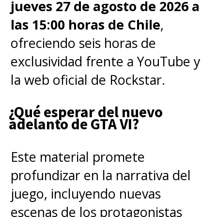
jueves 27 de agosto de 2026 a
"En esta entrega, 'Enishi', el
las 15:00 horas de Chile
,
enemigo más aterrador de toda
ofreciendo seis horas de
la saga, planea un ataque brutal
exclusividad frente a YouTube y
en Tokio para vengarse de
la web oficial de Rockstar.
'Kenshin'. Las estrellas de las
películas anteriores están
¿Qué esperar del nuevo
presentes en la batalla final de
adelanto de GTA VI?
'Kenshin' y en el comienzo de
una nueva era. 'Samurái X: El fin'
Este material promete
abarca los últimos años del
profundizar en la narrativa del
shogunato y revela los orígenes
juego, incluyendo nuevas
de un rencor inigualable. La
escenas de los protagonistas