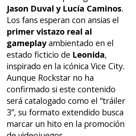
historia continúa en 'Samurái X:
Jason Duval y Lucía Caminos
.
El origen', donde se explora la
Los fans esperan con ansias el
misteriosa marca que tiene
primer vistazo real al
'Kenshin' en la mejilla: una
gameplay
ambientado en el
cicatriz en forma de cruz",
estado ficticio de
Leonida
,
detalla la descripción oficial
inspirado en la icónica Vice City.
entregada por Netflix.
Aunque Rockstar no ha
confirmado si este contenido
Las películas finales
será catalogado como el “tráiler
nuevamente son dirigidas por
3”, su formato extendido busca
Keishi Ōtomo
y cuentan con el
marcar un hito en la promoción
regreso de casi todo el elenco
de videojuegos.