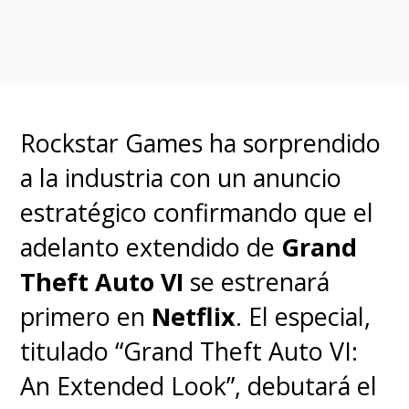
Mientras que
los sangrientos
años de "Battōsai el
destajador" se verán en "The
Beginning"
, donde seremos
Rockstar Games ha sorprendido
testigos del origen de la cicatriz
a la industria con un anuncio
en forma de cruz y la trágica
estratégico confirmando que el
relación de "Kenshin" con
adelanto extendido de
Grand
"Tomoe", su primera esposa; un
Theft Auto VI
se estrenará
relato que los fans también
primero en
Netflix
. El especial,
pudieron ver en el aplaudido
titulado “Grand Theft Auto VI:
OVA "Trust & Betrayal".
An Extended Look”, debutará el