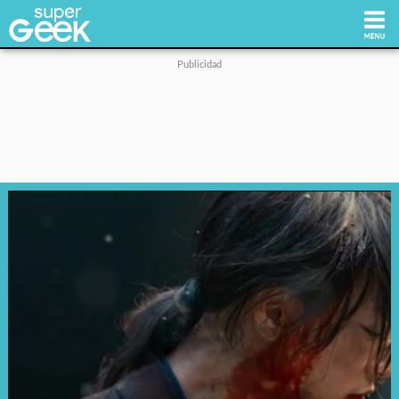
Inicio
Tecnología
Videojuegos
Reviews
Cultura Pop
Streaming
Síguenos: