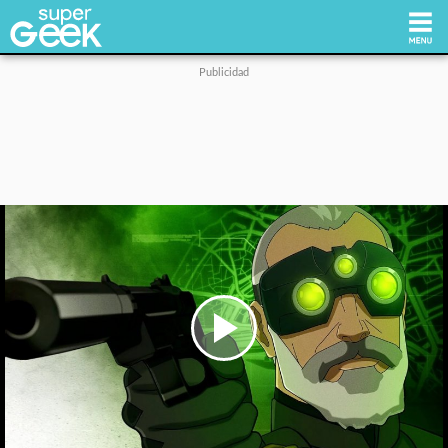
Inicio
Tecnología
Videojuegos
Reviews
Cultura Pop
Play
Video
Streaming
Síguenos: