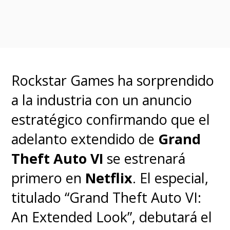
Rockstar Games ha sorprendido
Ross Duffer complementó que
a la industria con un anuncio
ya sabían que el tercer ciclo
estratégico confirmando que el
tendría diferentes locaciones,
adelanto extendido de
Grand
pero nunca imaginaron lo
Theft Auto VI
se estrenará
gigantesca que iba a terminar
primero en
Netflix
. El especial,
siendo esta temporada "y no
titulado “Grand Theft Auto VI:
nos dimos cuenta hasta que
An Extended Look”, debutará el
estábamos a mitad de camino,