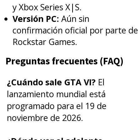
y Xbox Series X|S.
Versión PC:
Aún sin
De hecho, Matt reveló que, a
confirmación oficial por parte de
mitad del trabajo de la cuarta
Rockstar Games.
temporada, se dieron cuenta
que necesitaban un capítulo
Preguntas frecuentes (FAQ)
más y Netflix rápidamente lo
¿Cuándo sale GTA VI?
El
aprobó. Cada capítulo del nuevo
lanzamiento mundial está
ciclo supera la hora de duración,
programado para el 19 de
lo que explica la demora para
noviembre de 2026.
concretarla y la transforma en la
temporada más extensa a la