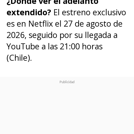
¿Dónde ver el adelanto
fecha.
extendido?
El estreno exclusivo
es en Netflix el 27 de agosto de
La cuarta temporada
2026, seguido por su llegada a
presentará este martes su
YouTube a las 21:00 horas
esperado tráiler
, poniendo fin
(Chile).
a una larga espera.
Este nuevo
ciclo llegará a casi tres años
del estreno de la pasada
temporada, que vio la luz en
el streaming en julio del 2019.
it's almost time...