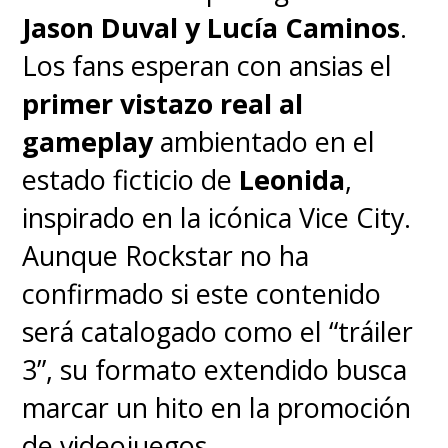
Sí, las esperadas respuestas a
Jason Duval y Lucía Caminos
.
los misterios que envuelven a la
Los fans esperan con ansias el
serie comenzarán a presentarse
primer vistazo real al
en la cuarta temporada.
gameplay
ambientado en el
estado ficticio de
Leonida
,
"
Cuando hicimos la primera
inspirado en la icónica Vice City.
temporada, Netflix no paraba
Aunque Rockstar no ha
de decir: '¿Pueden
confirmado si este contenido
explicarnos toda esta
será catalogado como el “tráiler
mitología?'. Así que
3”, su formato extendido busca
escribimos un documento
marcar un hito en la promoción
gigante de 20 páginas, que
de videojuegos.