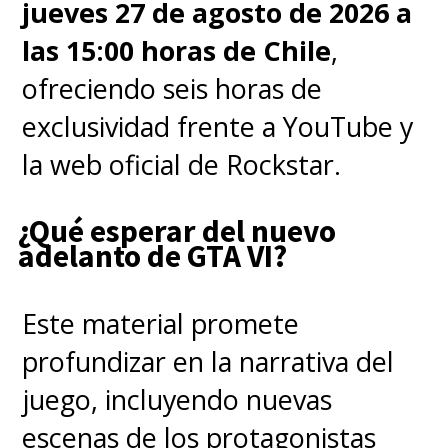
jueves 27 de agosto de 2026 a
sólo en términos de la cantidad
las 15:00 horas de Chile
,
de historia que queríamos
ofreciendo seis horas de
contar en esta temporada.
exclusividad frente a YouTube y
'Game of Thrones' es una cosa a
la web oficial de Rockstar.
la que hemos hecho referencia,
pero también para nosotros
se
¿Qué esperar del nuevo
trata realmente de
adelanto de GTA VI?
revelaciones, en el sentido de
que realmente queríamos
Este material promete
empezar a dar al público
profundizar en la narrativa del
algunas respuestas
".
juego, incluyendo nuevas
escenas de los protagonistas