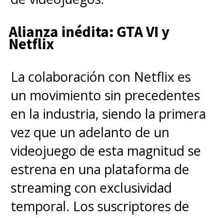
hablaba de todo lo que estaba
pasando y de lo que era
Alianza inédita: GTA VI y
Netflix
exactamente El Otro Lado
(Upside Down). Y cada
La colaboración con Netflix es
temporada vamos quitando
un movimiento sin precedentes
las capas de esa cebolla, por
en la industria, siendo la primera
así decirlo. Pero en esta
vez que un adelanto de un
temporada queríamos
videojuego de esta magnitud se
adentrarnos realmente en
estrena en una plataforma de
ella y (revelar) algunas de
streaming con exclusividad
esas respuestas
", prometió
temporal. Los suscriptores de
Ross.