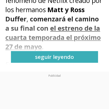
fenómeno de Netflix creado por
los hermanos
Matt y Ross
Duffer
,
comenzará el camino
a su final con
el estreno de la
cuarta temporada el próximo
27 de mayo
.
seguir leyendo
Este ciclo estará dividido en dos
partes, con el Volumen 2
presentándose el 1 de julio en el
gigante del streaming, dejando
la ruta preparada para el gran