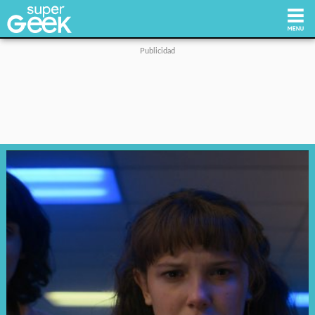
Inicio
Tecnología
Videojuegos
Reviews
Cultura Pop
Streaming
Síguenos: