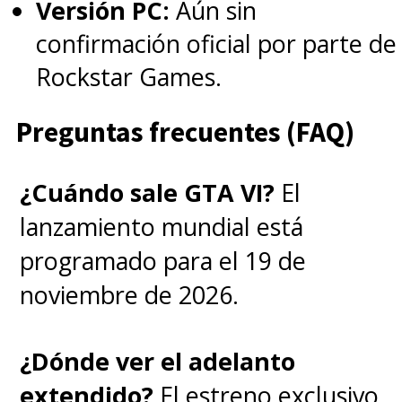
Versión PC:
Aún sin
confirmación oficial por parte de
002. The Lab. Every story
Rockstar Games.
starts somewhere.
Preguntas frecuentes (FAQ)
pic.twitter.com/hga6lQI3gW
— Netflix Geeked (@NetflixGeeked)
February 17, 2022
¿Cuándo sale GTA VI?
El
lanzamiento mundial está
programado para el 19 de
El tercer afiche muestra a la
noviembre de 2026.
joven pandilla visitando la
Casa Creel
, uno de los
¿Dónde ver el adelanto
escenarios fundamentales de la
extendido?
El estreno exclusivo
trama de la cuarta temporada.