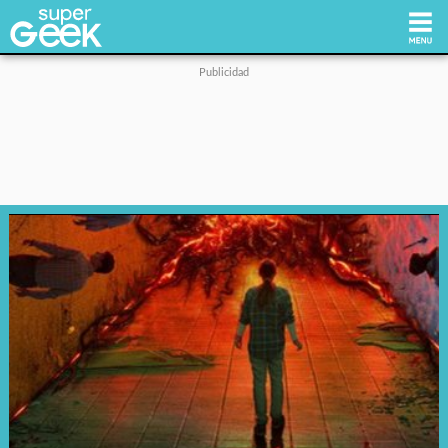
Inicio
Tecnología
Videojuegos
Reviews
Cultura Pop
Streaming
Síguenos: