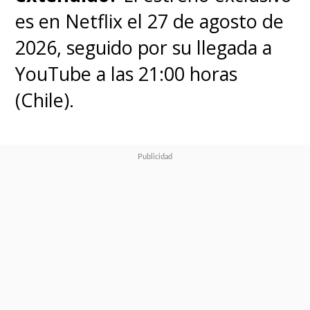
es en Netflix el 27 de agosto de
2026, seguido por su llegada a
003. Creel House. Tick-
YouTube a las 21:00 horas
tock.
(Chile).
pic.twitter.com/A2HKrSP0lA
— Netflix Geeked (@NetflixGeeked)
February 17, 2022
Los extraños eventos también
aterrizarán en California
, el
nuevo escenario de la
serie. "Joyce", "Eleven" y "Will"