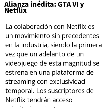
"Joyce" (Winona Ryder)
. Cómo
Alianza inédita: GTA VI y
Netflix
diablos ocurrió este
reencuentro es algo que nos
La colaboración con Netflix es
tendrá que responder la serie.
un movimiento sin precedentes
en la industria, siendo la primera
"La banda junta otra vez.
vez que un adelanto de un
Traigan un abrigo"
.
videojuego de esta magnitud se
estrena en una plataforma de
001. Russia. Getting the
streaming con exclusividad
band back together. Bring
temporal. Los suscriptores de
a jacket.
Netflix tendrán acceso
pic.twitter.com/QiqTqRfNR9