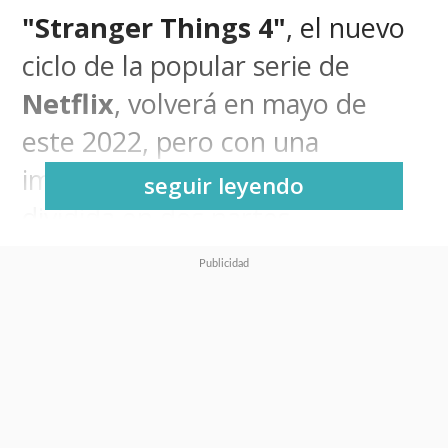
"Stranger Things 4"
, el nuevo
ciclo de la popular serie de
Netflix
, volverá en mayo de
este 2022, pero con una
importante novedad: estará
seguir leyendo
dividida en dos partes.
El Volumen 1 se estrenará el
27 de mayo y el Volumen 2
llegará el 1 de julio al gigante
del streaming
.