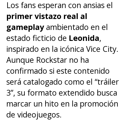
resuelve, podría finalmente
Los fans esperan con ansias el
poner fin a los horrores del
primer vistazo real al
Otro Lado
".
gameplay
ambientado en el
estado ficticio de
Leonida
,
Durante la jornada se han ido
inspirado en la icónica Vice City.
liberando una serie de afiches
Aunque Rockstar no ha
que presentan los lugares y
confirmado si este contenido
personajes claves para el cuarto
será catalogado como el “tráiler
ciclo, empezando con
el
3”, su formato extendido busca
regreso de "Hopper" (David
marcar un hito en la promoción
Harbour) en la prisión rusa,
de videojuegos.
en una esperada reunión con