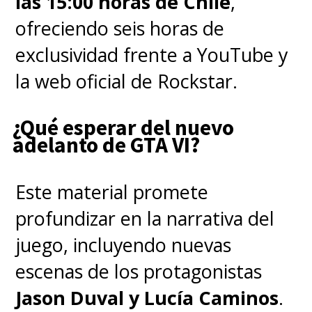
las 15:00 horas de Chile
,
primera vez, luchando con las
ofreciendo seis horas de
secuelas de aquellos eventos, "y
exclusividad frente a YouTube y
navegar por las complejidades
la web oficial de Rockstar.
de la escuela secundaria no ha
¿Qué esperar del nuevo
hecho las cosas más fáciles.
En
adelanto de GTA VI?
este momento más
vulnerable, una nueva y
Este material promete
espeluznante amenaza
profundizar en la narrativa del
sobrenatural sale a la
juego, incluyendo nuevas
superficie, presentando un
escenas de los protagonistas
espantoso misterio que, si se
Jason Duval y Lucía Caminos
.