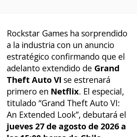
carta a los seguidores
, misiva en
la cual confirmaron el final de la
serie en la futura quinta
Rockstar Games ha sorprendido
temporada.
a la industria con un anuncio
estratégico confirmando que el
"Han pasado seis meses desde la
adelanto extendido de
Grand
Batalla de Starcourt, que trajo el
Theft Auto VI
se estrenará
terror y la destrucción a
primero en
Netflix
. El especial,
Hawkins", detalla la descripción
titulado “Grand Theft Auto VI:
oficial de "Stranger Things 4",
An Extended Look”, debutará el
dando cuenta que el grupo de
jueves 27 de agosto de 2026 a
amigos está separado por