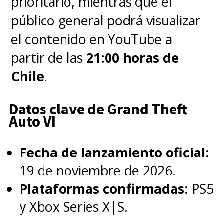
prioritario, mientras que el
público general podrá visualizar
— Netflix Geeked (@NetflixGeeked)
February 17, 2022
el contenido en YouTube a
partir de las
21:00 horas de
La siguiente promocional
Chile
.
muestra a
"Eleven" (Millie
Bobby Brown) recorriendo un
Datos clave de Grand Theft
Auto VI
destruido laboratorio de
Hawkins
.
Fecha de lanzamiento oficial:
19 de noviembre de 2026.
"El laboratorio. Todas las
Plataformas confirmadas:
PS5
historias comienzan en algún
y Xbox Series X|S.
lugar"
.