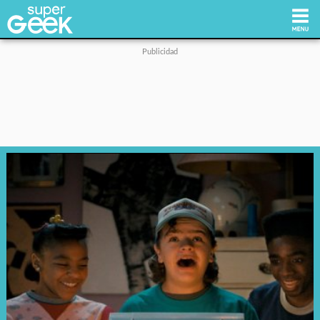
Inicio
Tecnología
Videojuegos
Reviews
Cultura Pop
Streaming
Síguenos: