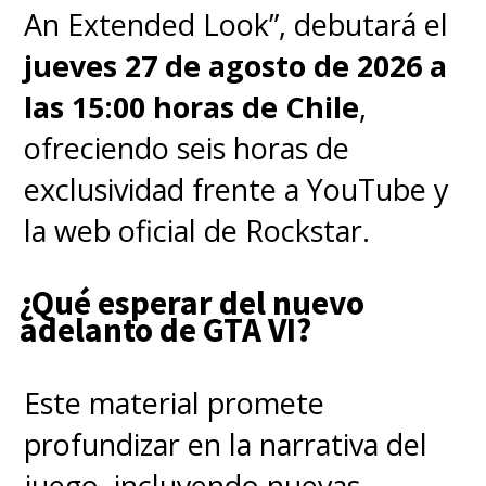
con
Variety
, antes del estreno
An Extended Look”, debutará el
del Volumen 2 de la cuarta
jueves 27 de agosto de 2026 a
temporada, los hermanos
las 15:00 horas de Chile
,
Duffer confirmaron que tienen
ofreciendo seis horas de
"una idea para un spin-off con la
exclusividad frente a YouTube y
que estamos súper
la web oficial de Rockstar.
entusiasmados... pero aún no le
¿Qué esperar del nuevo
hemos contado a nadie la idea, y
adelanto de GTA VI?
mucho menos la hemos escrito".
Este material promete
"
Creemos que todo el mundo -
profundizar en la narrativa del
incluido Netflix- se
juego, incluyendo nuevas