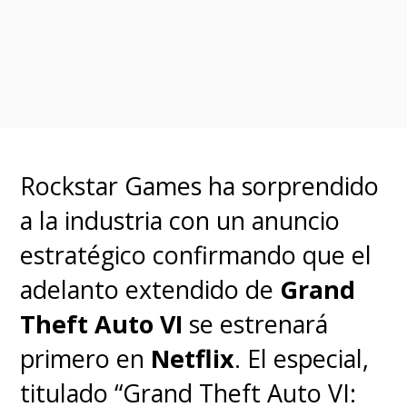
secuela o spin-offs.
"
Todavía hay muchas más
historias emocionantes que
contar dentro del mundo de
'Stranger Things'
: nuevos
Rockstar Games ha sorprendido
misterios, nuevas aventuras,
a la industria con un anuncio
nuevos héroes inesperados",
estratégico confirmando que el
anticiparon los cocreadores al
adelanto extendido de
Grand
anunciar la temporada final.
Theft Auto VI
se estrenará
primero en
Netflix
. El especial,
Mientras que en una entrevista
titulado “Grand Theft Auto VI: