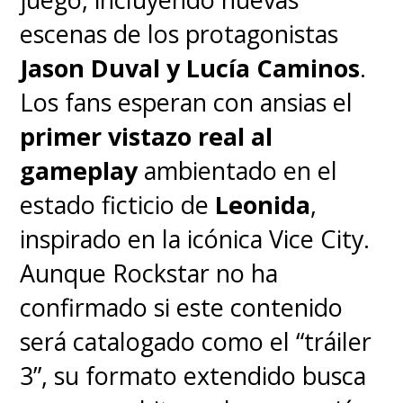
sorprenderá cuando escuche
escenas de los protagonistas
el concepto, porque es muy,
Jason Duval y Lucía Caminos
.
muy diferente
. Pero, de alguna
Los fans esperan con ansias el
manera, Finn Wolfhard ('Mike') -
primer vistazo real al
que es un chico muy inteligente-
gameplay
ambientado en el
adivinó correctamente de qué
estado ficticio de
Leonida
,
iba a tratarse. Pero aparte de
inspirado en la icónica Vice City.
Finn, ¡nadie más lo sabe!",
Aunque Rockstar no ha
aseguraron.
confirmado si este contenido
será catalogado como el “tráiler
El Volumen 2 de la cuarta
3”, su formato extendido busca
temporada ya está disponible