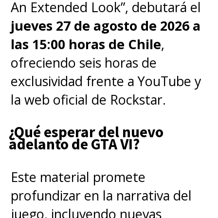
An Extended Look”, debutará el
jueves 27 de agosto de 2026 a
• THE HELLFIRE CLUB (EL CLUB)
las 15:00 horas de Chile
,
ofreciendo seis horas de
• VECNA'S CURSE (LA
exclusividad frente a YouTube y
MALDICIÓN DE VECNA)
la web oficial de Rockstar.
• THE MONSTER AND THE
¿Qué esperar del nuevo
SUPERHERO (¿MONSTRUO O
adelanto de GTA VI?
SUPERHEROÍNA?)
Este material promete
• DEAR BILLY (QUERIDO BILLY)
profundizar en la narrativa del
juego, incluyendo nuevas