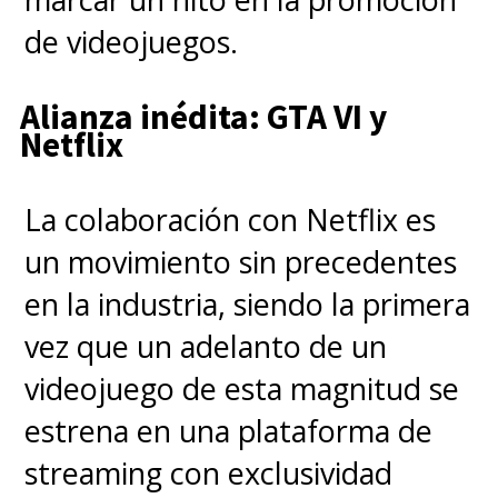
de videojuegos.
Aunque no se dio a conocer una
fecha de estreno,
"Stranger
Alianza inédita: GTA VI y
Things 4" sí reveló su ventana
Netflix
de estreno: el verano
La colaboración con Netflix es
estadounidense de 2022, es
un movimiento sin precedentes
decir, entre junio a agosto del
en la industria, siendo la primera
próximo año
.
vez que un adelanto de un
videojuego de esta magnitud se
estrena en una plataforma de
streaming con exclusividad