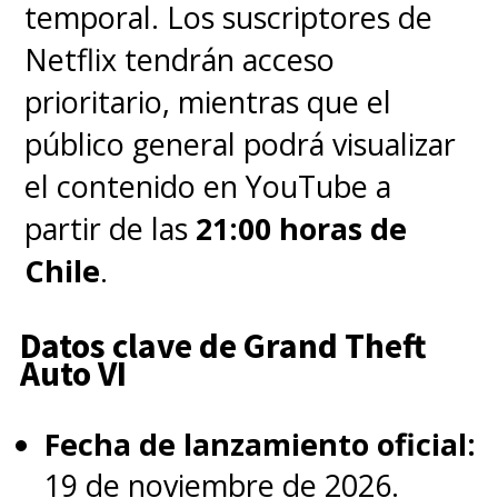
temporal. Los suscriptores de
Netflix tendrán acceso
prioritario, mientras que el
público general podrá visualizar
el contenido en YouTube a
Mediante las redes sociales
partir de las
21:00 horas de
oficiales del gigante del
Chile
.
streaming se sumaron una serie
de fotos oficiales que dejan ver
Datos clave de Grand Theft
con mejor detalle a los
Auto VI
personajes principales en el
Fecha de lanzamiento oficial:
nuevo escenario y los problemas
19 de noviembre de 2026.
que no tardarán en llegar.