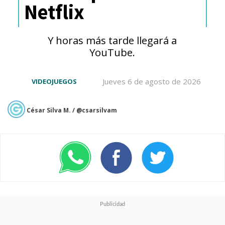
Netflix
va de maravilla, la verdad es que
adaptarse a este nuevo mundo
Y horas más tarde llegará a
no está siendo nada de fácil. Y el
YouTube.
caos no tardará en desatarse,
Jueves 6 de agosto de 2026
VIDEOJUEGOS
pese a la promesa de que
tendrán las mejores vacaciones
César Silva M. / @csarsilvam
de primavera en 1986.