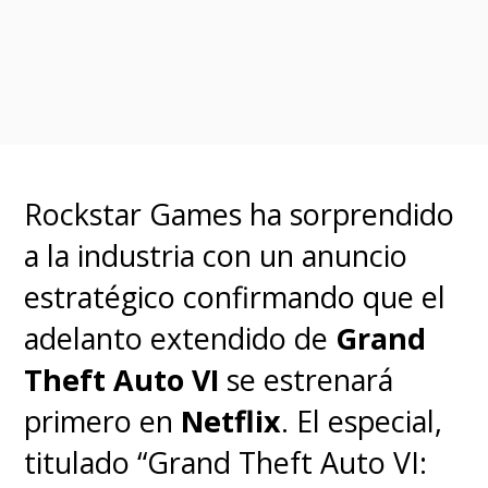
conocer los títulos de los nuevo
episodios que tendrá la cuarta
temporada, anticipando la
presentación de "El Club del
Fuego Infernal", el club oficial de
Rockstar Games ha sorprendido
"Calabozos y Dragones" de la
a la industria con un anuncio
escuela; maldiciones,
estratégico confirmando que el
monstruos, masacres y
adelanto extendido de
Grand
¿superhéroes? Incorporamos los
Theft Auto VI
se estrenará
títulos oficiales para
primero en
Netflix
. El especial,
Latinoamérica, que no traducen
titulado “Grand Theft Auto VI:
todo textual.