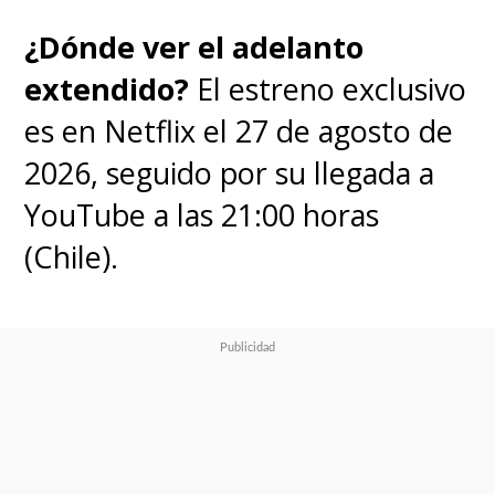
🧇
#StrangerThingsDay
¿Dónde ver el adelanto
pic.twitter.com/skahKpL7kH
extendido?
El estreno exclusivo
— pǝʞǝǝפ xᴉlɟʇǝN (@NetflixGeeked)
November 6, 2021
es en Netflix el 27 de agosto de
2026, seguido por su llegada a
YouTube a las 21:00 horas
everything is going to be
(Chile).
FINE in Stranger Things 4,
absolutely no cause for
alarm
#StrangerThingsDay
pic.twitter.com/bGKAOPei8Y