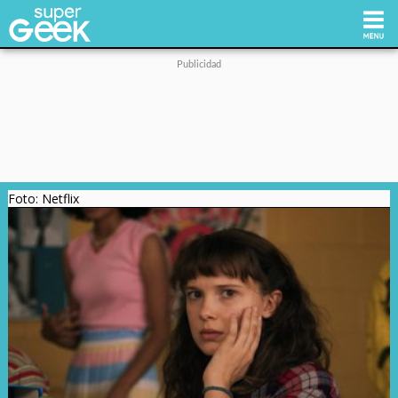
Inicio
Tecnología
Foto: Netflix
Videojuegos
Reviews
Cultura Pop
Streaming
Síguenos: