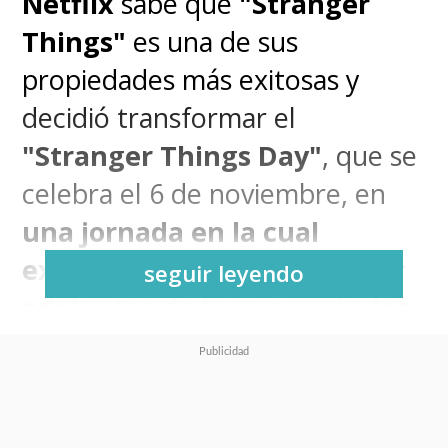
Netflix
sabe que
"Stranger
Things"
es una de sus
propiedades más exitosas y
decidió transformar el
"Stranger Things Day"
, que se
celebra el 6 de noviembre, en
una jornada en la cual
explotar la marca y entregar
seguir leyendo
adelantos de lo que serán los
futuros episodios,
que recién
llegarán durante el 2022
.