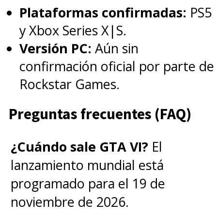
Plataformas confirmadas:
PS5
y Xbox Series X|S.
i am ready for spring
Versión PC:
Aún sin
break.
confirmación oficial por parte de
mostly because i get to
Rockstar Games.
see
Preguntas frecuentes (FAQ)
you.
#strangerthingsday
pic.twitter.com/bQqVE5xqrv
¿Cuándo sale GTA VI?
El
— pǝʞǝǝפ xᴉlɟʇǝN (@NetflixGeeked)
November 6, 2021
lanzamiento mundial está
programado para el 19 de
noviembre de 2026.
no thoughts, just Eleven