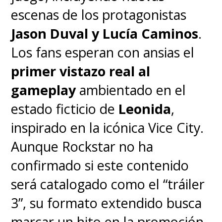
• THE NINA PROJECT
escenas de los protagonistas
(PROYECTO NINA)
Jason Duval y Lucía Caminos
.
Los fans esperan con ansias el
• THE DIVE (EN LO PROFUNDO)
primer vistazo real al
gameplay
ambientado en el
• THE MASSACRE AT HAWKINS
estado ficticio de
Leonida
,
LAB (MASACRE EN EL
inspirado en la icónica Vice City.
LABORATORIO DE HAWKINS)
Aunque Rockstar no ha
confirmado si este contenido
• PAPA (PAPÁ)
será catalogado como el “tráiler
3”, su formato extendido busca
• THE PIGGYBACK (EL HUÉSPED)
marcar un hito en la promoción