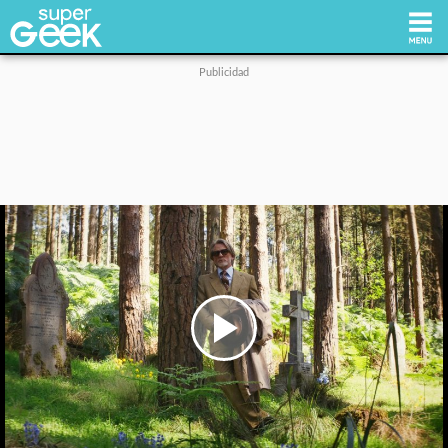
Inicio
Tecnología
Videojuegos
Reviews
Cultura Pop
Play
Video
Streaming
Síguenos: