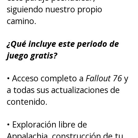
Anticristo, ya que el Metatron
siguiendo nuestro propio
parece muy confiado en poder
camino.
lograrlo, pero el dúo del bien y
el mal siempre tiene algún truco
¿Qué incluye este periodo de
bajo la manga.
juego gratis?
A través de Tumblr,
Gaiman
• Acceso completo a
Fallout 76
y
siempre expresó que el guion
a todas sus actualizaciones de
estaba listo y, que en caso de
contenido.
no realizarse la temporada
• Exploración libre de
por las huelgas de actores y
Appalachia, construcción de tu
guionistas (gremio del cual es