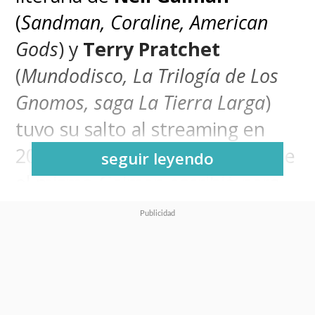
(
Sandman, Coraline, American
Gods
) y
Terry Pratchet
(
Mundodisco, La Trilogía de Los
Gnomos, saga La Tierra Larga
)
tuvo su salto al streaming en
2019 gracias a la adaptación que
seguir leyendo
el mismo Gaiman escribió para
Amazon Studios
y
BBC
y, como
la temporada de seis episodios
comprende prácticamente todo
el libro, se suponía que no