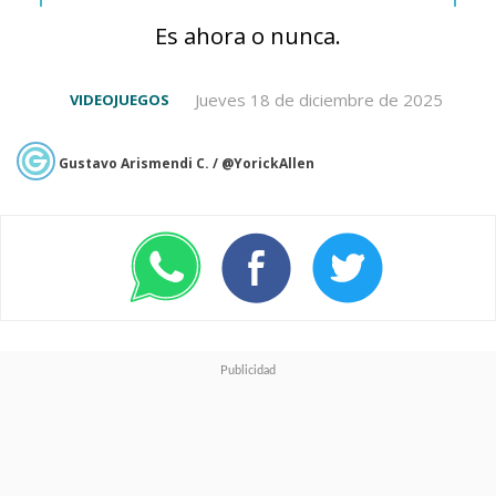
pic.twitter.com/2Jf6pnGzeX
Es ahora o nunca.
— Good Omens (@GoodOmensPrime)
December 14,
Jueves 18 de diciembre de 2025
VIDEOJUEGOS
2023
Gustavo Arismendi C. / @YorickAllen
Todo esto acompañado del
texto "
We are ineffably elated to
confirm that Good Omens will
return for a third season! This
calls for a round of hot chocolate
and sweet treats!
", cuya
traducción es “
¡Estamos