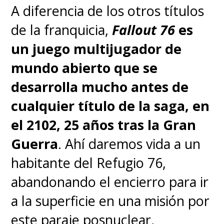
A diferencia de los otros títulos
de la franquicia,
Fallout 76
es
un juego multijugador de
Gaiman vuelve como
mundo abierto que se
showrunner
y guionista para
desarrolla mucho antes de
esta tercera y última
cualquier título de la saga, en
temporada donde
el 2102, 25 años tras la Gran
nuevamente volvemos a la
Guerra
. Ahí daremos vida a un
premisa original: detener el
habitante del Refugio 76,
Armagedón
. Quizás esta vez va
abandonando el encierro para ir
a ser un poco más complicado
a la superficie en una misión por
que convencer al pequeño
este paraje posnuclear,