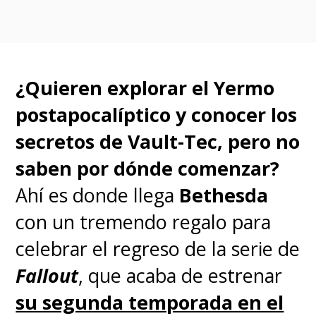
chocolate caliente. O quizás sí,
no sabemos cómo es su
comportamiento ahora que no
¿Quieren explorar el Yermo
cantan los ruiseñores.
postapocalíptico y conocer los
secretos de Vault-Tec, pero no
saben por dónde comenzar?
Ahí es donde llega
Bethesda
con un tremendo regalo para
celebrar el regreso de la serie de
Fallout
, que acaba de estrenar
su segunda temporada en el