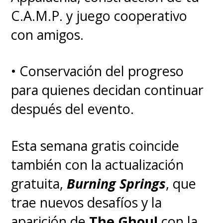
C.A.M.P. y juego cooperativo
parte), la historia sería
con amigos.
editada en un libro
. Gracias a
Jim
-corto de James, corto de
• Conservación del progreso
Gabriel- que eso o sucedió y
para quienes decidan continuar
podremos gozar de las
después del evento.
fantásticas actuaciones de
Tennant, Sheen y compañía
.
Esta semana gratis coincide
también con la actualización
Para estar al tanto de las
gratuita,
Burning Springs
, que
aventuras del dúo bíblico,
trae nuevos desafíos y la
pueden ver las primeras dos
aparición de
The Ghoul
con la
temporadas de
Good Omens