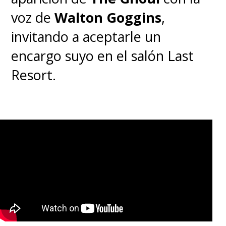
voz de
Walton Goggins
,
en
Prime Video
.
invitando a aceptarle un
encargo suyo en el salón Last
Resort.