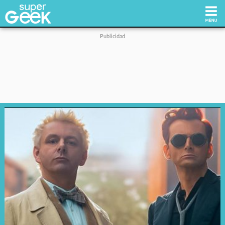
Inicio
Tecnología
Videojuegos
Reviews
Cultura Pop
Streaming
Síguenos: