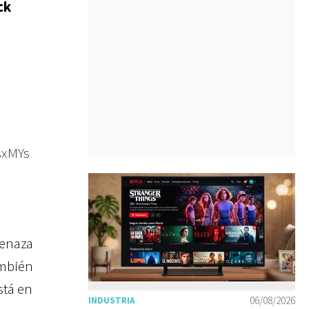
ck
sxMYs
menaza
ambién
stá en
06/08/2026
INDUSTRIA