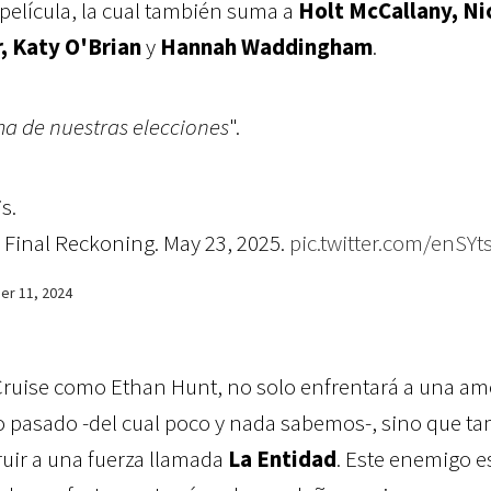
 película, la cual también suma a
Holt McCallany, Ni
, Katy O'Brian
y
Hannah Waddingham
.
ma de nuestras elecciones
".
s.
 Final Reckoning. May 23, 2025.
pic.twitter.com/enSYt
r 11, 2024
Cruise como Ethan Hunt
, no solo enfrentará a una a
o pasado -del cual poco y nada sabemos-, sino que t
ruir a una fuerza llamada
La Entidad
. Este enemigo e