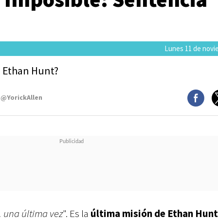
Lunes 11 de novi
e Ethan Hunt?
 @YorickAllen
 una última vez
". Es la
última misión de Ethan Hunt