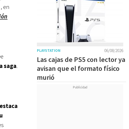
), en
ión
06/08/2026
PLAYSTATION
De
Las cajas de PS5 con lector ya
a saga
.
avisan que el formato físico
murió
destaca
su
es