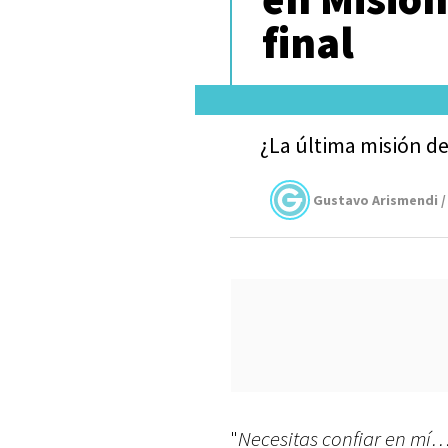
final
¿La última misión d
Gustavo Arismendi /
"
Necesitas confiar en mí…