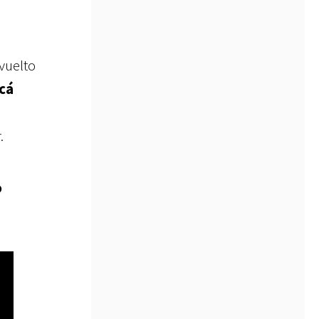
 vuelto
cá
.
o