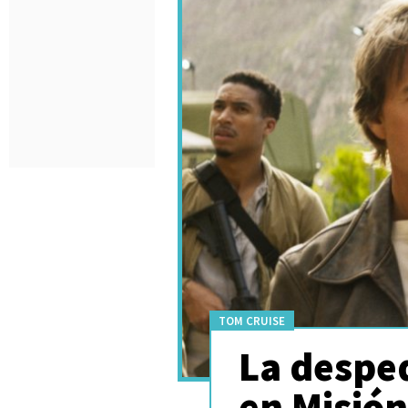
TOM CRUISE
La desped
en Misión