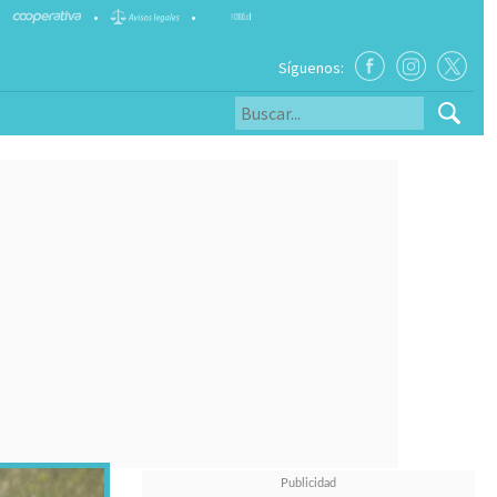
•
•
Síguenos: