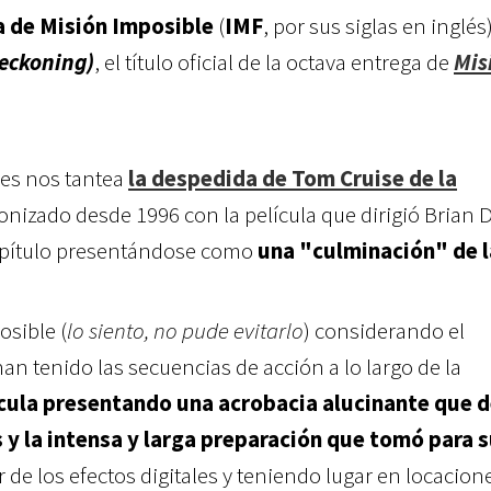
a de Misión Imposible
(
IMF
, por sus siglas en inglés
Reckoning)
, el título oficial de la octava entrega de
Mis
unes nos tantea
la despedida de Tom Cruise de la
nizado desde 1996 con la película que dirigió Brian 
apítulo presentándose como
una "culminación" de l
osible (
lo siento, no pude evitarlo
) considerando el
an tenido las secuencias de acción a lo largo de la
cula presentando una acrobacia alucinante que 
 y la intensa y larga preparación que tomó para 
 de los efectos digitales y teniendo lugar en locacion