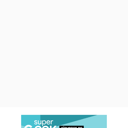
Un verdadero caos al estilo
anime que recién está
comenzando en la arena de
TFT
.