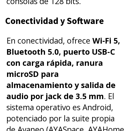
consolas de 128 bits.
tenga éxito es apostar por
algo nuevo
", complementó el
Conectividad y Software
diseñador de sets
Alex
Kougasian
durante la
En conectividad, ofrece
Wi-Fi 5,
conversación, destacando que
Bluetooth 5.0, puerto USB-C
"los sets nos permiten
con carga rápida, ranura
experimentar y creo que una de
microSD para
las cosas que queremos
almacenamiento y salida de
conseguir es
comprender
audio por jack de 3.5 mm
. El
mejor qué es lo que hace que
sistema operativo es Android,
TFT
sea un juego tan
potenciado por la suite propia
divertido, y este set está
de Ayaneo (AYASpace, AYAHome