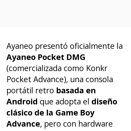
multijugador de autobatallas
PvP
.
Ayaneo presentó oficialmente la
Ayaneo Pocket DMG
(comercializada como Konkr
Pocket Advance), una consola
portátil retro
basada en
Android
que adopta el
diseño
clásico de la Game Boy
Advance
, pero con hardware
"Desde el inicio supimos que