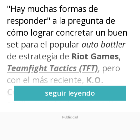
"Hay muchas formas de
responder" a la pregunta de
cómo lograr concretar un buen
set para el popular
auto battler
de estrategia de
Riot Games
,
Teamfight Tactics (TFT)
, pero
con el más reciente,
K.O.
Coliseo
,
el equipo realmente
seguir leyendo
se dio cuenta de que podía
hacer algo que nunca
pensaron que podría ocurrir:
abrazar el estilo anime
.