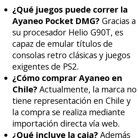
estrategia
.
¿Qué juegos puede correr la
Ayaneo Pocket DMG?
Gracias a
Además de sumar nuevos
su procesador Helio G90T, es
grupos, como las
Guardianas
capaz de emular títulos de
Estelares
, los
Peleadores
consolas retro clásicas y juegos
Álmicos
y la
Academia de
exigentes de PS2.
Combate
,
TFT
también
¿Cómo comprar Ayaneo en
modificó la forma en que las
Chile?
Actualmente, la marca no
unidades obtienen maná
tiene representación en Chile y
según sus roles y la manera
la compra se realiza mediante
en que los campeones
importación directa vía web.
interactúan con varios
¿Qué incluye la caja?
Además