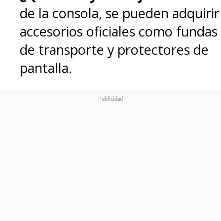
sistemas de juego
.
de la consola, se pueden adquirir
accesorios oficiales como fundas
Por ejemplo, los
tanques
de transporte y protectores de
(campeones defensivos que
pantalla.
reciben daño por el equipo)
ahora obtendrán 5 de maná por
ataque y generarán maná al
recibir daño. Además, serán el
foco de los ataques con mayor
frecuencia, con lo que será más
probable que se conviertan en
objetivos.