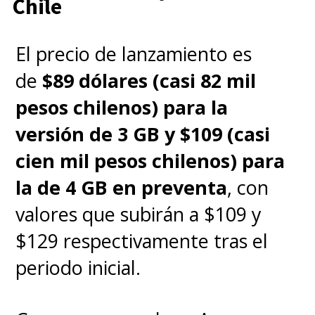
Chile
prácticamente intacta, pero
se incorporan nuevas
El precio de lanzamiento es
mecánicas que engrandecen
de
$89 dólares (casi 82 mil
la batalla en este torneo de
pesos chilenos) para la
peleas anime organizado por
versión de 3 GB y $109 (casi
el personaje de Bigotes
,
cien mil pesos chilenos) para
dejando atrás su carrera en
la de 4 GB en preventa
, con
ciberseguridad.
valores que subirán a $109 y
$129 respectivamente tras el
Es ahí donde destacan los
periodo inicial.
Power Ups
, mejoras en forma