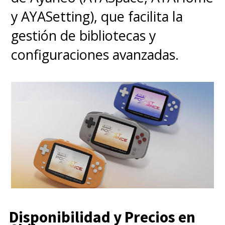
dispuesto a asumir muchos
y AYASetting), que facilita la
riesgos
".
gestión de bibliotecas y
configuraciones avanzadas.
Disponibilidad y Precios en
La jugabilidad se mantiene