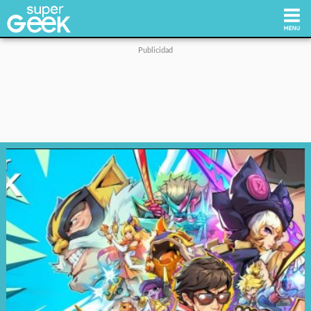
Inicio
Tecnología
Videojuegos
Reviews
Cultura Pop
Streaming
Síguenos: