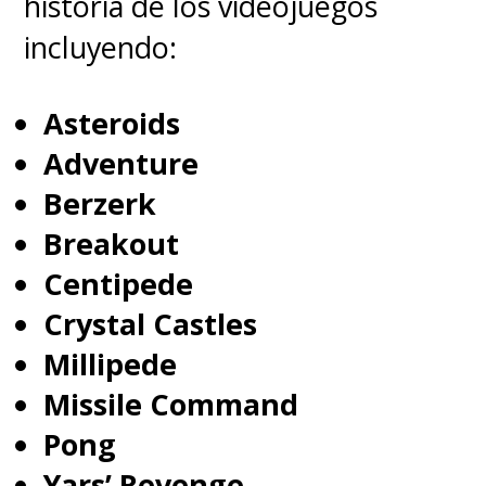
historia de los videojuegos
incluyendo:
Asteroids
Adventure
Berzerk
Breakout
Centipede
Crystal Castles
Millipede
Missile Command
Pong
Yars’ Revenge