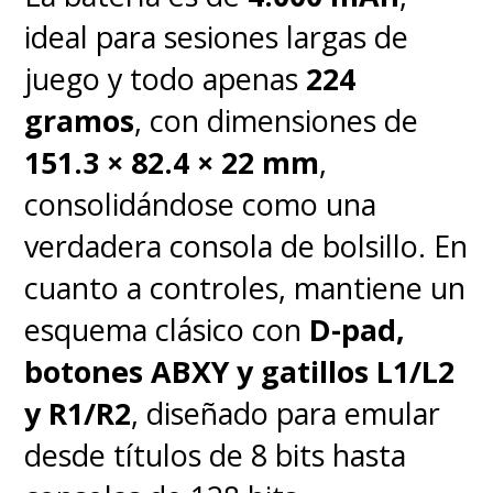
anime, lo cual es realmente
ideal para sesiones largas de
genial y creo que también
juego y todo apenas
224
supone un gran impulso para
gramos
, con dimensiones de
lo que vamos a hacer en
151.3 × 82.4 × 22 mm
,
futuros sets a nivel visual
. Así
consolidándose como una
que es muy emocionante
verdadera consola de bolsillo. En
pensar en las puertas que se
cuanto a controles, mantiene un
abrirán gracias a ello
".
esquema clásico con
D-pad,
botones ABXY y gatillos L1/L2
"Cada set tiene su propia
y R1/R2
, diseñado para emular
identidad, pero, en general, creo
desde títulos de 8 bits hasta
que
lo que hace que un set