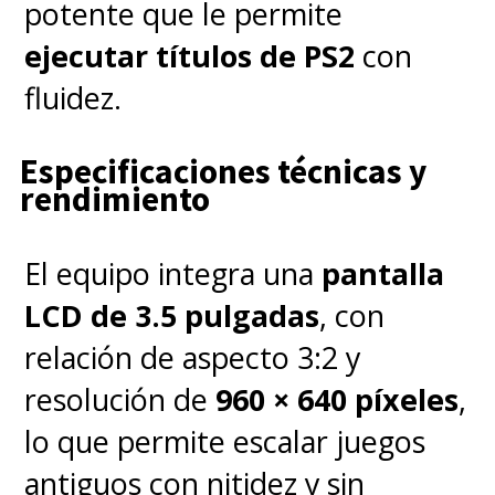
potente que le permite
queríamos darle un estilo
ejecutar títulos de PS2
con
anime al set"
, reconoció la
fluidez.
artista de personajes
Gab
Schwall
, y "poco a poco fuimos
Especificaciones técnicas y
rendimiento
ampliando nuestro objetivo". En
un comienzo, el estilo anime
El equipo integra una
pantalla
solo iba a estar presente en los
LCD de 3.5 pulgadas
, con
fondos y los personajes no
relación de aspecto 3:2 y
jugables, así como en el
resolución de
960 × 640 píxeles
,
Carrusel, pero
terminaron
lo que permite escalar juegos
creando una guía de estilo
antiguos con nitidez y sin