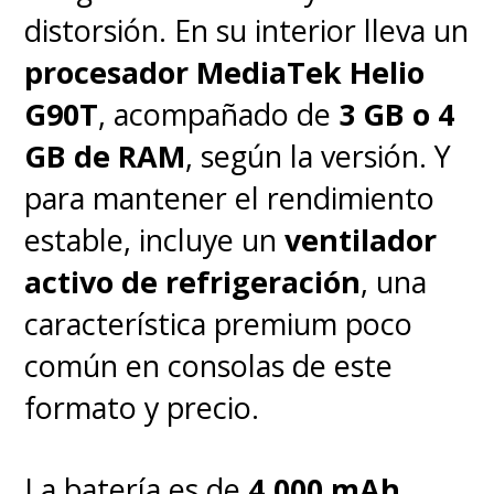
que funcionaba
distorsión. En su interior lleva un
perfectamente para los
procesador MediaTek Helio
campeones, siendo "rápida y
G90T
, acompañado de
3 GB o 4
fácil de hacer sin afectar en
GB de RAM
, según la versión. Y
absoluto a nuestros
para mantener el rendimiento
estándares de calidad"
.
estable, incluye un
ventilador
activo de refrigeración
, una
De esa manera, "fuimos capaces
característica premium poco
de llevar adelante con éxito
común en consolas de este
todo nuestro ciclo de
formato y precio.
producción y
convertir cada
uno de los personajes en
La batería es de
4.000 mAh
,