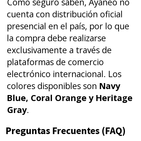
de
porogalletas de poder
con
Como seguro saben, Ayaneo no
importante potencial
cuenta con distribución oficial
estratégico.
Al usarlo en un
presencial en el país, por lo que
campeón, se desbloquea una
la compra debe realizarse
armería con opciones de
exclusivamente a través de
potenciación específicas para
plataformas de comercio
esa unidad
. Cualquier campeón
electrónico internacional. Los
puede recibir este potenciador
colores disponibles son
Navy
y, más importante,
pueden
Blue, Coral Orange y Heritage
quitar el Power Up y aplicarlo
Gray
.
a una mejor unidad si llega el
Preguntas Frecuentes (FAQ)
momento de cambiar de