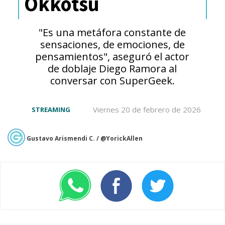
Okkotsu
encabeza la taquilla anual en
todo el mundo desde el
"Es una metáfora constante de
comienzo del cine, hace más
sensaciones, de emociones, de
pensamientos", aseguró el actor
de un siglo
", expuso
ANN
,
de doblaje Diego Ramora al
dando cuenta de un importante
conversar con SuperGeek.
nuevo récord para la franquicia.
Viernes 20 de febrero de 2026
STREAMING
La
película de los cazadores de
Gustavo Arismendi C. / @YorickAllen
demonios tiene contemplado un
estreno en Chile
,
cuando los
cines puedan reabrir sus
puertas, y ya está presente en