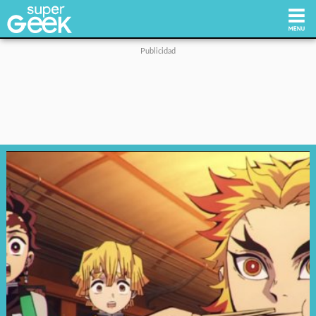
Inicio
Tecnología
Videojuegos
Reviews
Cultura Pop
Streaming
Síguenos: