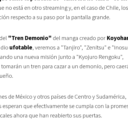
ue no está en otro streaming y, en el caso de Chile, lo
ción respecto a su paso por la pantalla grande.
 del
"Tren Demonio"
del manga creado por
Koyoha
tudio
ufotable
, veremos a "Tanjiro", "Zenitsu" e "Inosu
iando una nueva misión junto a "Kyojuro Rengoku",
os tomarán un tren para cazar a un demonio, pero cae
sueño.
ines de México y otros países de Centro y Sudamérica,
os esperan que efectivamente se cumpla con la prome
ocales ahora que han reabierto sus puertas.