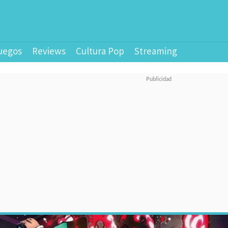
uegos
Reviews
Cultura Pop
Streaming