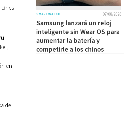
s cines
07/08/2026
SMARTWATCH
Samsung lanzará un reloj
inteligente sin Wear OS para
ru
aumentar la batería y
ke",
competirle a los chinos
rán en
sa de