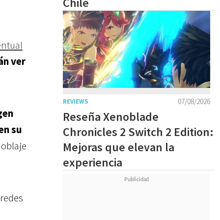
Chile
entual
án ver
07/08/2026
REVIEWS
gen
Reseña Xenoblade
en su
Chronicles 2 Switch 2 Edition:
doblaje
Mejoras que elevan la
experiencia
 redes