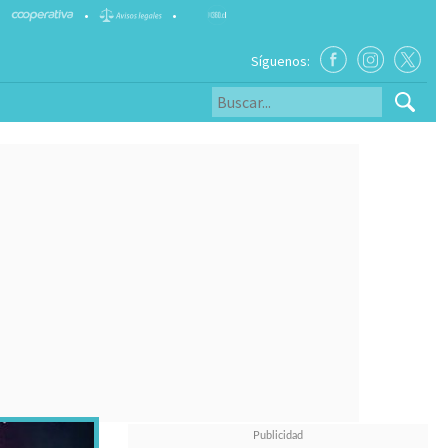
•
•
Síguenos: