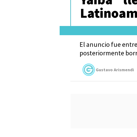
Latinoam
El anuncio fue entr
posteriormente borr
Gustavo Arismendi