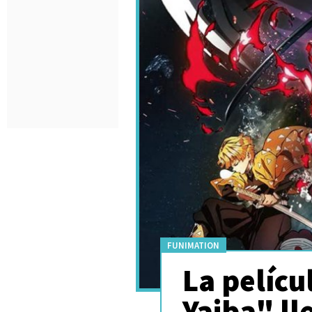
FUNIMATION
La pelícu
Yaiba" ll