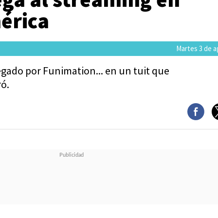
érica
Martes 3 de a
egado por Funimation... en un tuit que
ó.