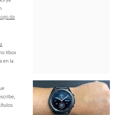
n
logo de
la
omo Xbox
a en la
ue
escribe,
ítulos