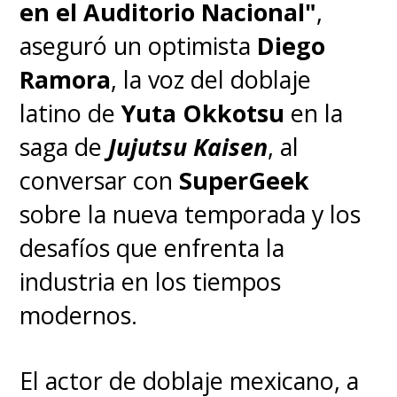
en el Auditorio Nacional"
,
dirigida por
Shinsuke Sato
,
aseguró un optimista
Diego
cineasta japonés que debuta en
Ramora
, la voz del doblaje
occidente y que posee gran
latino de
Yuta Okkotsu
en la
experiencia a la hora de adaptar
saga de
Jujutsu Kaisen
, al
mangas a la imagen real, y
conversar con
SuperGeek
escrita por
Joby Harold
(
Obi-
sobre la nueva temporada y los
Wan Kenobi, Army of the Dead
)
.
desafíos que enfrenta la
industria en los tiempos
La serie se emite en el
modernos.
streaming Crunchyroll en
Latinoamérica, donde ya
El actor de doblaje mexicano, a
pueden revivir las primeras