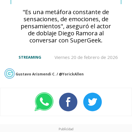
"Es una metáfora constante de
sensaciones, de emociones, de
pensamientos", aseguró el actor
de doblaje Diego Ramora al
conversar con SuperGeek.
Viernes 20 de febrero de 2026
STREAMING
La franquicia también
prepara el estreno de
una
Gustavo Arismendi C. / @YorickAllen
cuarta película
que volverá a
tener a Horikoshi como
supervisor general y
diseñador de personajes