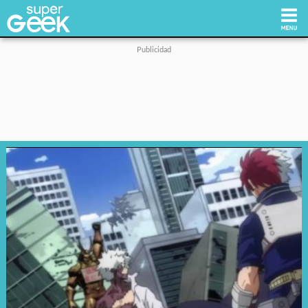
Inicio
Tecnología
Videojuegos
Reviews
Cultura Pop
Streaming
Síguenos: