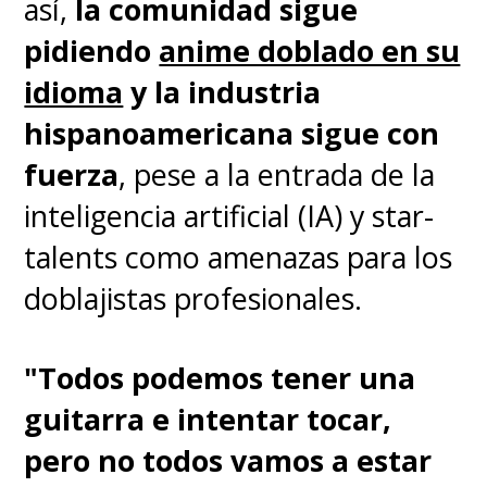
así,
la comunidad sigue
poderes
. Su vida cambia al
pidiendo
anime doblado en su
conocer al símbolo de la paz,
All
idioma
y la industria
Might
, tras lo cual logra
hispanoamericana sigue con
ingresar a la Academia U.A., una
fuerza
, pese a la entrada de la
prestigiosa escuela donde los
inteligencia artificial (IA) y star-
jóvenes se entrenan para ser
talents como amenazas para los
héroes.
doblajistas profesionales.
Al mismo tiempo, se confirmó
"Todos podemos tener una
que
Netflix será la casa de la
guitarra e intentar tocar,
película live-action de
My
pero no todos vamos a estar
Hero Academia
, la cual
es