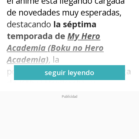
el anime está llegando cargada
de novedades muy esperadas,
destacando
la séptima
temporada de
My Hero
Academia (Boku no Hero
Academia)
, la
popular
adaptación del manga
seguir leyendo
de Kōhei Horikoshi
, que
desatará
una intensa batalla
entre héroes y villanos tras el
colapso de la sociedad segura
.