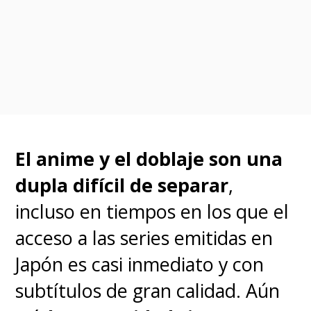
internacional, nos presenta
un
mundo en el que el 80 por
ciento de la población del
planeta tiene poderes o
"dones"
, permitiendo el
nacimiento de héroes y, por
El anime y el doblaje son una
supuesto, de villanos. En ese
dupla difícil de separar
,
escenario, nuestro
incluso en tiempos en los que el
protagonista
Izuku 'Deku'
acceso a las series emitidas en
Midoriya
sueña con ser un
Japón es casi inmediato y con
héroe, pero se enfrenta con una
subtítulos de gran calidad. Aún
dura realidad:
él no tiene