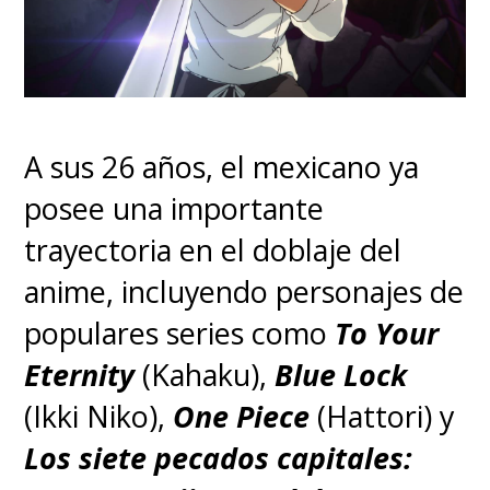
posee gran experiencia a la hora
de adaptar mangas a la imagen
real, y escrita por
Joby
Harold
(
Obi-Wan Kenobi, Army of
A sus 26 años, el mexicano ya
the Dead
)
.
posee una importante
trayectoria en el doblaje del
anime, incluyendo personajes de
populares series como
To Your
Eternity
(Kahaku),
Blue Lock
(Ikki Niko),
One Piece
(Hattori) y
Los siete pecados capitales: