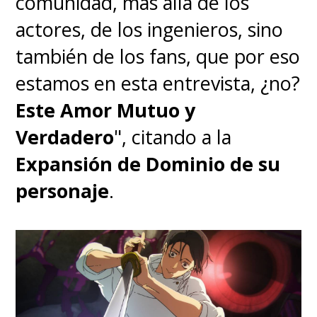
comunidad, más allá de los
Might, tras lo cual logra ingresar
actores, de los ingenieros, sino
a la Academia U.A., una
también de los fans, que por eso
prestigiosa escuela donde los
estamos en esta entrevista, ¿no?
jóvenes se entrenan para ser
Este Amor Mutuo y
héroes.
Verdadero
", citando a la
Expansión de Dominio de su
Ya se confirmó que
Netflix será
personaje
.
la casa de la película live-
action de
My Hero Academia
,
la cual
es dirigida por
Shinsuke
Sato
, cineasta japonés que
debuta en occidente y que