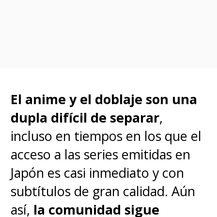
La adaptación televisiva
producida por
Bones
-que
también produce la película-
oficializó que
la s
éptima
El anime y el doblaje son una
temporada del anime llegará
dupla difícil de separar
,
en mayo de este 2024
.
incluso en tiempos en los que el
acceso a las series emitidas en
Japón es casi inmediato y con
subtítulos de gran calidad. Aún
así,
la comunidad sigue