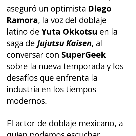
aseguró un optimista
Diego
En Latinoamérica, la serie se
Ramora
, la voz del doblaje
emite en el streaming
latino de
Yuta Okkotsu
en la
Crunchyroll, donde ya pueden
saga de
Jujutsu Kaisen
, al
revivir las primeras seis
conversar con
SuperGeek
temporadas.
sobre la nueva temporada y los
desafíos que enfrenta la
La historia creada por Horikoshi,
industria en los tiempos
transformada en un fenómeno
modernos.
internacional, nos presenta
un
mundo en el que el 80 por
El actor de doblaje mexicano, a
ciento de la población del
quien podemos escuchar