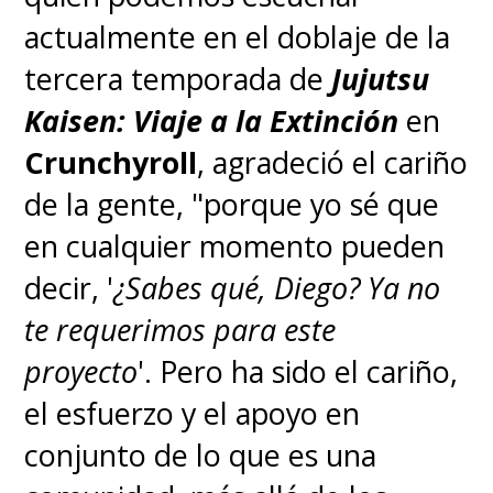
planeta tiene poderes o
actualmente en el doblaje de la
"dones"
, permitiendo el
tercera temporada de
Jujutsu
nacimiento de héroes y, por
Kaisen: Viaje a la Extinción
en
supuesto, de villanos.
Crunchyroll
, agradeció el cariño
de la gente, "porque yo sé que
En ese escenario, nuestro
en cualquier momento pueden
protagonista Izuku "Deku"
decir, '
¿Sabes qué, Diego? Ya no
Midoriya sueña con ser un
te requerimos para este
héroe, pero se enfrenta con una
proyecto
'. Pero ha sido el cariño,
dura realidad: él no tiene
el esfuerzo y el apoyo en
poderes. Su vida cambia al
conjunto de lo que es una
conocer al símbolo de la paz, All