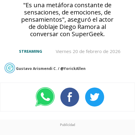
"Es una metáfora constante de
sensaciones, de emociones, de
Tensai Okamura
(
Darker than
pensamientos", aseguró el actor
Black
) es el encargado de dirigir
de doblaje Diego Ramora al
conversar con SuperGeek.
esta película, que reúne a gran
parte del equipo del anime y de
Viernes 20 de febrero de 2026
STREAMING
las películas previas, incluyendo
Gustavo Arismendi C. / @YorickAllen
al guionista
Yōsuke Kuroda
, el
diseñador de personajes
Yoshihiko Umakoshi
y el
compositor
Yuki Hayashi
.
Las anteriores entregas