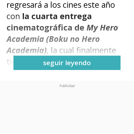
regresará a los cines este año
con
la cuarta entrega
cinematográfica de
My Hero
Academia (Boku no Hero
Academia)
, la cual finalmente
tiene fecha y tráiler.
seguir leyendo
My Hero Academia the Movie:
You're Next
es el título de esta
nueva película que se estrenará
el próximo 2 de agosto en los
cines de Japón antes de llegar a