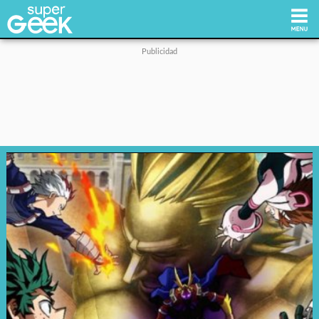
Inicio
Tecnología
Videojuegos
Reviews
Cultura Pop
Streaming
Síguenos: