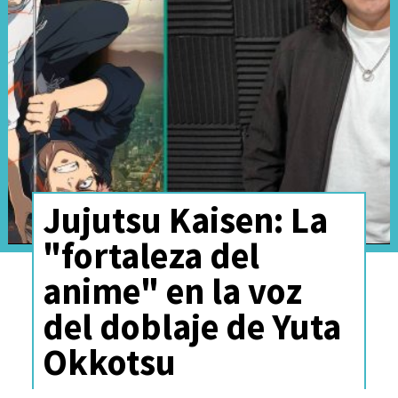
fortaleza gigante y un
hombre que tiene un enorme
parecido con el antiguo
"símbolo de la paz".
Jujutsu Kaisen: La
"fortaleza del
anime" en la voz
del doblaje de Yuta
Okkotsu