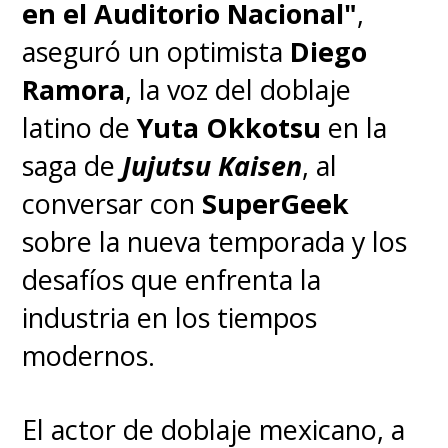
en el Auditorio Nacional"
,
entrega cinematográfica.
aseguró un optimista
Diego
Ramora
, la voz del doblaje
Si estás emocionado por
latino de
Yuta Okkotsu
en la
ver My Hero Academia:
saga de
Jujutsu Kaisen
, al
Misión Mundial de Héroes
conversar con
SuperGeek
en el cine, ¡tenemos una
sobre la nueva temporada y los
misión para ti!
desafíos que enfrenta la
industria en los tiempos
Haz tu pose de héroe y
modernos.
demuestra tu motivación
respondiendo a este
El actor de doblaje mexicano, a