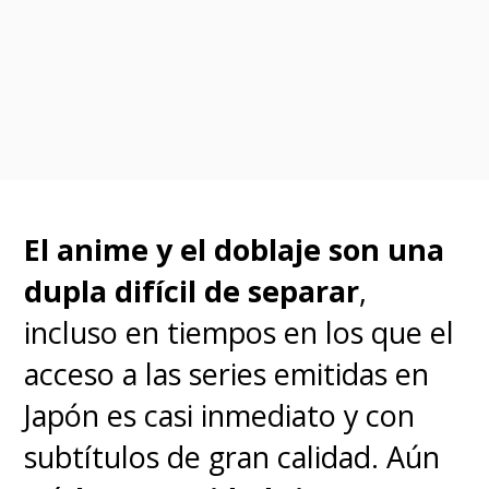
organización
"Humarize no
Villain", liderada por "Flect
Turn", cuya meta es
exterminar a todos los que
poseen Dones
.
El anime y el doblaje son una
Las anteriores entregas
dupla difícil de separar
,
cinematográficas de la
incluso en tiempos en los que el
franquicia fueron
"My Hero
acceso a las series emitidas en
Academia: Two Heroes"
en
Japón es casi inmediato y con
2018,
la cual pueden revivir hoy
subtítulos de gran calidad. Aún
en
Amazon Prime Video
, y
"My