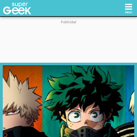
Inicio
Tecnología
Videojuegos
Reviews
Cultura Pop
Streaming
Síguenos: