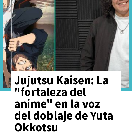
pueden escuchar en el siguiente
adelanto, que revela que la
película se titulará "
My Hero
Academia: Misión Mundial de
Héroes"
.
Jujutsu Kaisen: La
"fortaleza del
anime" en la voz
del doblaje de Yuta
Okkotsu