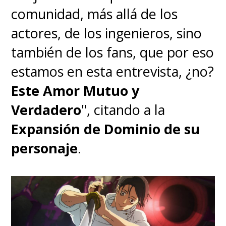
testigos del esperado
comunidad, más allá de los
enfrentamiento entre "Deku"
actores, de los ingenieros, sino
y "Tomura", el "One For All"
también de los fans, que por eso
contra el "All For One"
.
estamos en esta entrevista, ¿no?
Este Amor Mutuo y
Funimation, por su parte,
aún
Verdadero
", citando a la
tiene pendiente el estreno en
Expansión de Dominio de su
Hispanoamérica de
"Sword Art
personaje
.
Online the Movie -
Progressive- Aria of a Starless
Night"
, la película realizada
por
A-1 Pictures
que adapta el