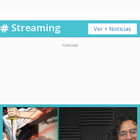
Aquella es la misma fecha que
tendrá en México.
Streaming
Ver + Noticias
Se sumarán
Colombia y
Venezuela con un debut
programado para el 13 de enero
en sus salas.
Estará disponible tanto
subtítulos en español
como doblaje
hispanoamericano
, el cual