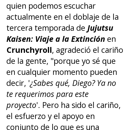
tweet con una foto tuya.
quien podemos escuchar
Si completas la misión
actualmente en el doblaje de la
podrías ser parte de algo
tercera temporada de
Jujutsu
especial. 👀
Kaisen: Viaje a la Extinción
en
pic.twitter.com/egotWaTYkf
Crunchyroll
, agradeció el cariño
de la gente, "porque yo sé que
— Funimation LATAM (@funimation_la)
December 17,
2021
en cualquier momento pueden
decir, '
¿Sabes qué, Diego? Ya no
La serie
volverá con una sexta
te requerimos para este
temporada que adaptará el arco
proyecto
'. Pero ha sido el cariño,
de la
"Guerra de Liberación
el esfuerzo y el apoyo en
Paranormal"
, donde
seremos
conjunto de lo que es una