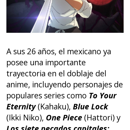
spin-off de "SAO", la serie de
novelas ligeras "Progressive".
A sus 26 años, el mexicano ya
posee una importante
trayectoria en el doblaje del
anime, incluyendo personajes de
populares series como
To Your
Eternity
(Kahaku),
Blue Lock
(Ikki Niko),
One Piece
(Hattori) y
Los siete pecados capitales: