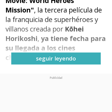
Movie: World Heroes'
Mission"
, la tercera película de
la franquicia de superhéroes y
villanos creada por
Kōhei
Horikoshi
,
ya tiene fecha para
su llegada a los cines
chilenos
.
seguir leyendo
La plataforma de streaming
Funimation
, de Sony,
había
anunciado en agosto pasado
que iba a encargarse de