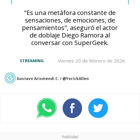
"Es una metáfora constante de
sensaciones, de emociones, de
La noticia del debut en cines
pensamientos", aseguró el actor
latinoamericanos dividió a los
de doblaje Diego Ramora al
conversar con SuperGeek.
fans. Mientras algunos
celebraban la posibilidad de
Viernes 20 de febrero de 2026
STREAMING
verla en las salas de sus países,
otros
reaccionaron con
Gustavo Arismendi C. / @YorickAllen
molestia
y exigían
respetar el
doblaje de las anteriores
películas y no el que entrega la
plataforma al anime.