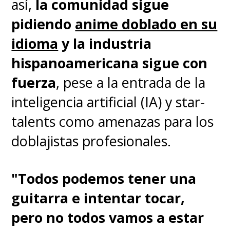
así,
la comunidad sigue
Hero Academia: Heroes:
pidiendo
anime doblado en su
Rising"
, de 2019,
cuyo estreno
idioma
y la industria
en cines de Chile
fue suspendido
hispanoamericana sigue con
a raíz de la pandemia.
fuerza
, pese a la entrada de la
inteligencia artificial (IA) y star-
Kenji Nagasaki
, director de las
talents como amenazas para los
dos películas anteriores y que
doblajistas profesionales.
también ha realizado esa labor
en el anime, encabeza este
"Todos podemos tener una
proyecto. Un episodio dentro de
guitarra e intentar tocar,
la quinta temporada conectó
pero no todos vamos a estar
con los eventos de la última