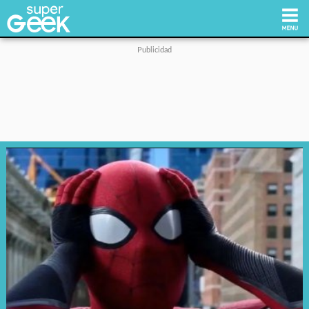
Inicio
Tecnología
Videojuegos
Reviews
Cultura Pop
Streaming
Síguenos: