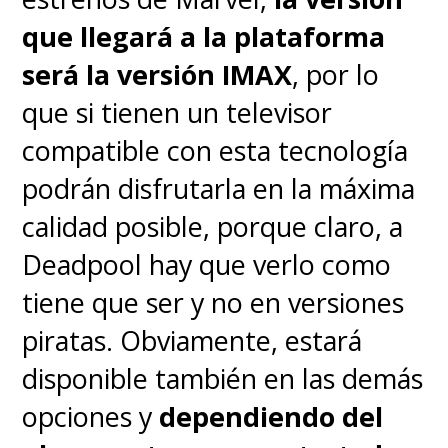
Disney/Marvel Studios.
que llegará a la plataforma
será la versión IMAX
, por lo
Es importante aclarar que
toda
que si tienen un televisor
la campaña publicitaria de la
compatible con esta tecnología
nueva cinta de "Spidey" es
podrán disfrutarla en la máxima
manejada por Sony, aunque
calidad posible, porque claro, a
en coordinación con Marvel
Deadpool hay que verlo como
Studios
, como explicó hace
tiene que ser y no en versiones
poco el presidente de marketing
piratas. Obviamente, estará
de Walt Disney Studios,
Asad
disponible también en las demás
Ayaz
.
opciones y
dependiendo del