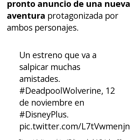
Foxx como "Electro"
, el villano
pronto anuncio de una nueva
que estuvo sin pena ni gloria en
aventura
protagonizada por
"The Amazing Spider-Man 2";
ambos personajes.
y
a
Alfred Molina como "Otto
Octavius"
,
regresando
tras
Un estreno que va a
"Spider-Man 2".
salpicar muchas
amistades.
También vuelve
J.K.
#DeadpoolWolverine
, 12
Simmons
como
"J. Jonah
de noviembre en
Jameson"
, quien reveló la
#DisneyPlus
.
identidad secreta de "Peter" en
pic.twitter.com/L7tVwmenjn
la escena post-créditos de "Far