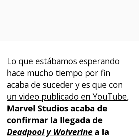
En
SuperGeek
no daremos
Lo que estábamos esperando
detalles respecto a lo
hace mucho tiempo por fin
presentado en las imágenes de
acaba de suceder y es que con
aquella filtración, que ha
un video publicado en YouTube
,
provocado que
tanto Sony
Marvel Studios acaba de
como
#SpiderManNoWayHome
confirmar la llegada de
transfomaran en tendencia
Deadpool y Wolverine
a la
durante las últimas horas de