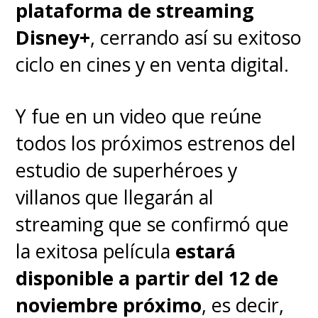
plataforma de streaming
este domingo
. Si quieren evitar
Disney+
, cerrando así su exitoso
cualquier conocer cualquier
ciclo en cines y en venta digital.
detalle, lo mejor es mantenerse
muy alejado de las redes
Y fue en un video que reúne
sociales por ahora.
todos los próximos estrenos del
estudio de superhéroes y
La filtración llega cuando
se
villanos que llegarán al
esperaban novedades de la
streaming que se confirmó que
nueva película durante la
la exitosa película
estará
CinemaCon que comienza
disponible a partir del 12 de
este lunes 23 de agosto,
noviembre próximo
, es decir,
jornada en la que
Sony