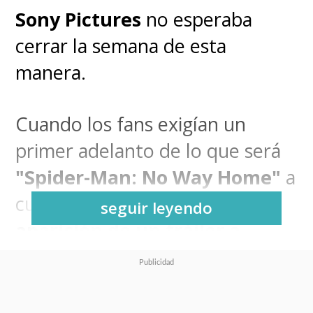
Sony Pictures
no esperaba
cerrar la semana de esta
manera.
Cuando los fans exigían un
primer adelanto de lo que será
"Spider-Man: No Way Home"
a
cuatro meses de su estreno,
la
seguir leyendo
aparición de un tráiler a
medio terminar de la nueva
película del trepamuros ha
obligado al estudio a moverse