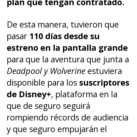
plan que tengan contratado.
"Kevin Feige y su equipo están
colaborando estrechamente con
De esta manera, tuvieron que
el equipo de Sony en estos
pasar
110 días desde su
temas. Así que
hay
estreno en la pantalla grande
coordinación en ese sentido
",
para que la aventura que junta a
indicó a
THR
.
Deadpool y Wolverine
estuviera
disponible para los
suscriptores
La nueva película dirigida
de Disney+
, plataforma en la
por
Jon Watts
, que se estrena
que de seguro seguirá
en
diciembre de este
rompiendo récords de audiencia
2021
,
tiene confirmados a
Jamie
y que seguro empujarán el