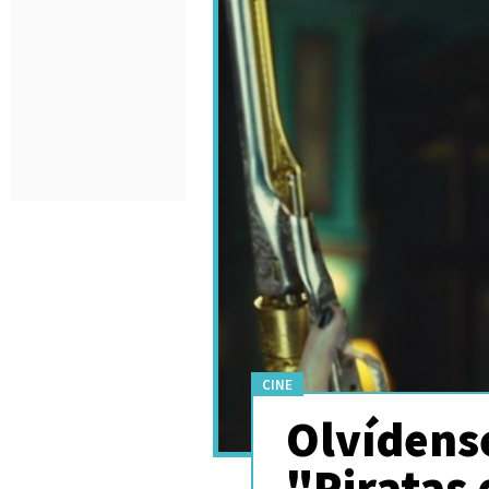
CINE
Olvídense
"Piratas 