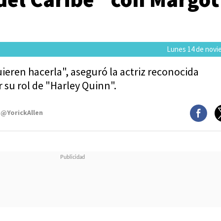
Lunes 14 de novi
eren hacerla", aseguró la actriz reconocida
r su rol de "Harley Quinn".
 @YorickAllen