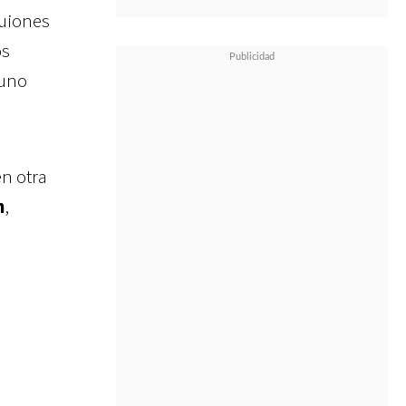
guiones
os
 uno
en otra
n
,