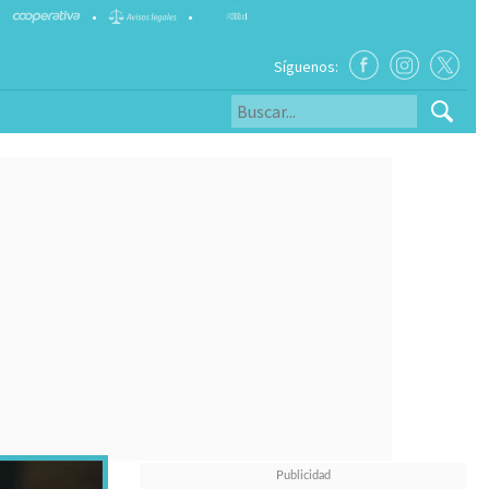
•
•
Síguenos: