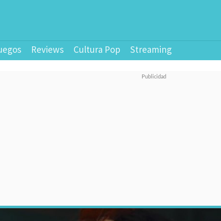
uegos
Reviews
Cultura Pop
Streaming