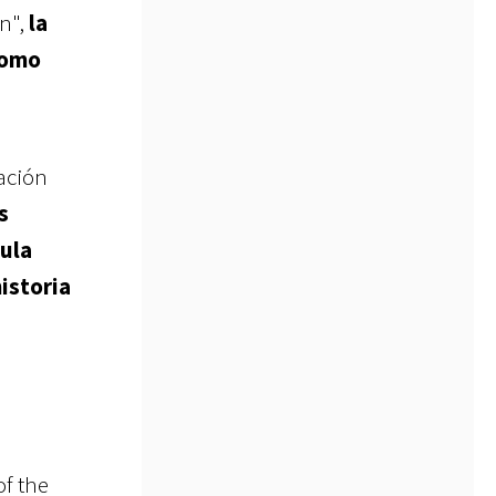
on",
la
como
tación
s
cula
istoria
of the