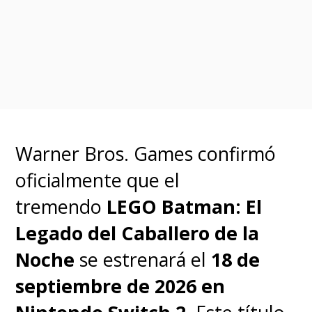
movies focused on the
#Batman
rogue’s gallery,
with characters ranging
from the Scarecrow to
Clayface to Professor Pyg
https://t.co/NC2cIo0Li0
Warner Bros. Games confirmó
pic.twitter.com/UxmUJZqzuA
oficialmente que el
tremendo
LEGO Batman: El
— The Hollywood Reporter (@THR)
October 17, 2022
Legado del Caballero de la
Noche
se estrenará el
18 de
"The Batman" fue todo un éxito
septiembre de 2026 en
tanto de audiencia como de