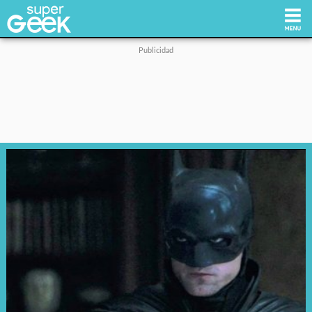
Inicio
Tecnología
Videojuegos
Reviews
Cultura Pop
Streaming
Síguenos: