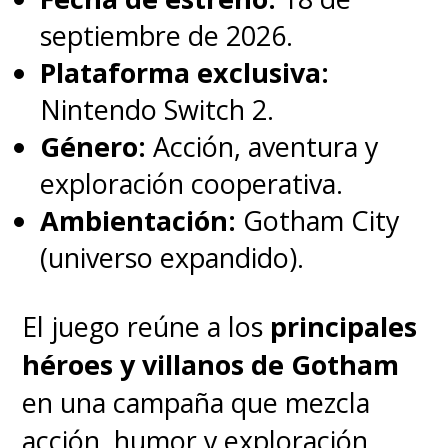
septiembre de 2026.
[Lea también]
The Batman: Barry
Plataforma exclusiva:
Keoghan logró ser el "Joker"
Nintendo Switch 2.
gracias al "Riddler" - SuperGeek.cl
Género:
Acción, aventura y
exploración cooperativa.
Ambientación:
Gotham City
(universo expandido).
El juego reúne a los
principales
héroes y villanos de Gotham
en una campaña que mezcla
acción, humor y exploración,