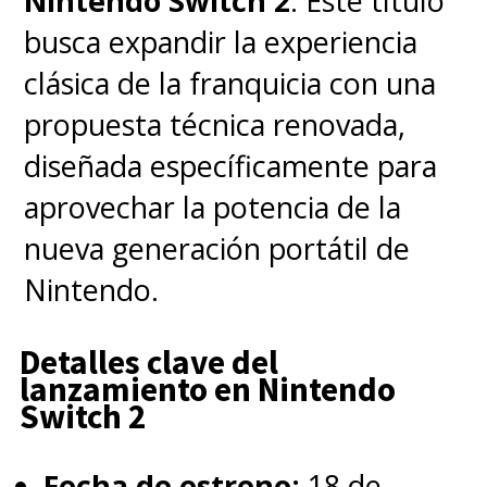
Nintendo Switch 2
. Este título
crítica, recaudando 770 millones
busca expandir la experiencia
de dólares a nivel mundial en
clásica de la franquicia con una
plena era pandémica y con un
propuesta técnica renovada,
altísimo presupuesto de 200
diseñada específicamente para
millones.
aprovechar la potencia de la
nueva generación portátil de
Por ahora, pueden revivir "The
Nintendo.
Batman", que por este lado del
mundo se conoce simplemente
Detalles clave del
lanzamiento en Nintendo
como "Batman", en
la
Switch 2
plataforma de streaming HBO
Max
.
Fecha de estreno:
18 de