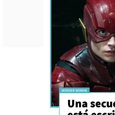
WONDER WOMAN
Una secu
está esc