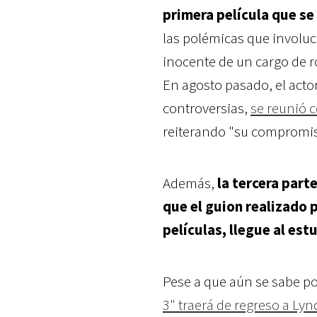
primera película que se
las polémicas que involuc
inocente de un cargo de r
En agosto pasado, el actor
controversias,
se reunió c
reiterando "su compromis
Además,
la tercera par
que el guion realizado 
películas, llegue al es
Pese a que aún se sabe po
3" traerá de regreso a Lyn