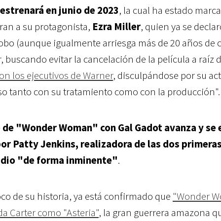
 estrenará en junio de 2023
, la cual ha estado marc
ran a su protagonista,
Ezra Miller
, quien ya se declar
obo (aunque igualmente arriesga más de 20 años de c
, buscando evitar la cancelación de la película a raíz 
on los ejecutivos de Warner
, disculpándose por su act
o tanto con su tratamiento como con la producción".
te de "Wonder Woman" con Gal Gadot avanza y se 
por Patty Jenkins, realizadora de las dos primera
tudio "de forma inminente"
.
co de su historia, ya está confirmado que
"Wonder 
da Carter como "Asteria"
, la gran guerrera amazona q