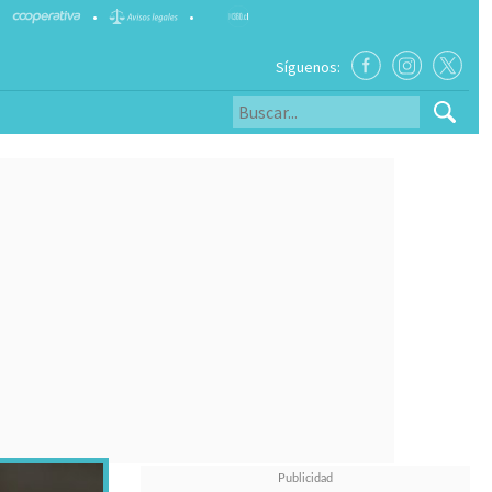
•
•
Síguenos: