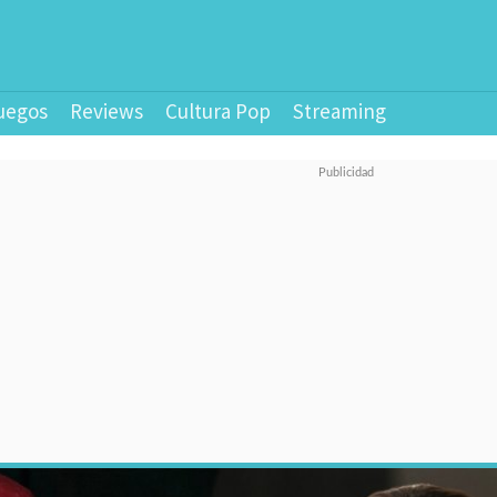
uegos
Reviews
Cultura Pop
Streaming