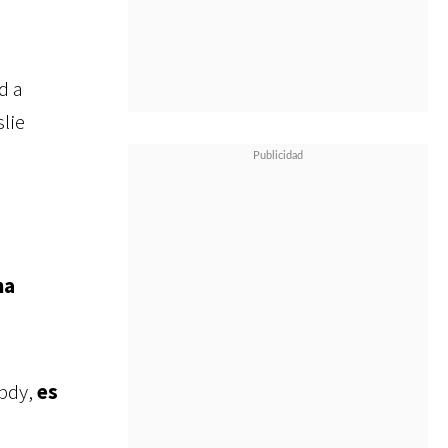
d a
lie
ha
Abdy,
es