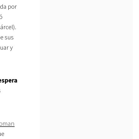
ada por
ó
árcel).
de sus
uar y
espera
s
Woman
ue