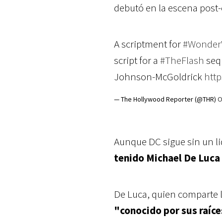
debutó en la escena post-
A scriptment for
#Wonde
script for a
#TheFlash
sequ
Johnson-McGoldrick
http
— The Hollywood Reporter (@THR)
O
Aunque DC sigue sin un lid
tenido Michael De Luca 
De Luca, quien comparte l
"conocido por sus raíc