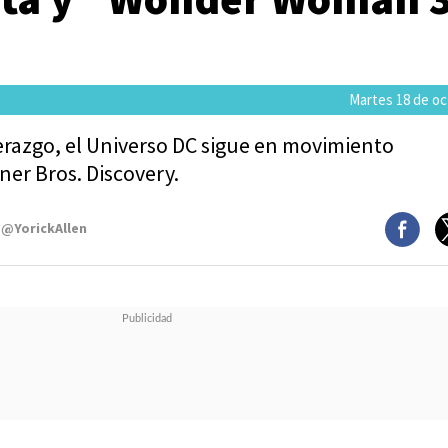
Martes 18 de oc
iderazgo, el Universo DC sigue en movimiento
ner Bros. Discovery.
 @YorickAllen