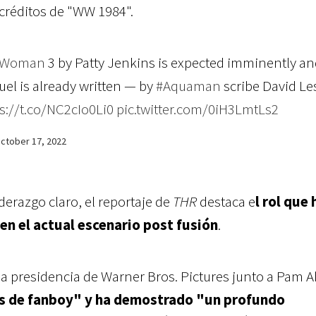
créditos de "WW 1984".
rWoman
3 by Patty Jenkins is expected imminently an
el is already written — by
#Aquaman
scribe David Les
s://t.co/NC2cIo0Li0
pic.twitter.com/0iH3LmtLs2
ctober 17, 2022
erazgo claro, el reportaje de
THR
destaca e
l rol que 
en el actual escenario post fusión
.
a presidencia de Warner Bros. Pictures junto a Pam 
es de fanboy" y ha demostrado "un profundo