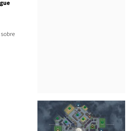
igue
s sobre