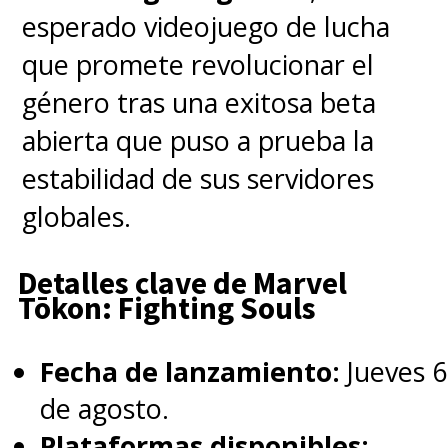
dije: 'Estupendo, ¿cuándo?'.
esperado videojuego de lucha
Dijeron: 'Todo 2023'. Empiezo
que promete revolucionar el
a grabar en febrero y termino
género tras una exitosa beta
en diciembre
", aseguró Cox,
abierta que puso a prueba la
quien dijo estar intrigado por
estabilidad de sus servidores
"descubrir por qué han decidido
globales.
hacer 18".
Detalles clave de Marvel
Tōkon: Fighting Souls
"
Imagino que habrá algo
parecido a una serie de
Fecha de lanzamiento:
Jueves 6
abogados a la antigua. No
de agosto.
necesariamente el caso de la
Plataformas disponibles: