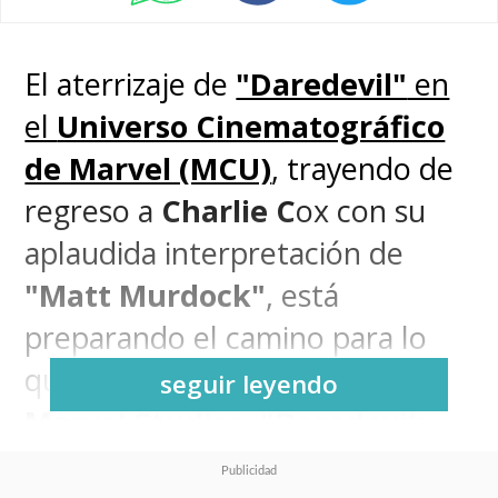
El aterrizaje de
"Daredevil"
en
el
Universo Cinematográfico
de Marvel (MCU)
, trayendo de
regreso a
Charlie C
ox con su
aplaudida interpretación de
"Matt Murdock"
, está
preparando el camino para lo
que será la nueva serie de
seguir leyendo
Marvel Studios
,
"
Daredevil:
Born Again
"
.