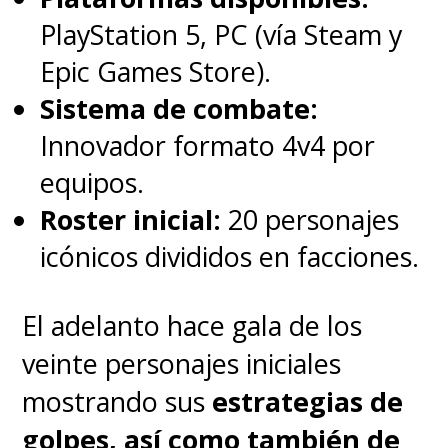
semana, sino algo en lo que
PlayStation 5, PC (vía Steam y
profundicemos en el abogado
Epic Games Store).
'Matt Murdock' y veamos
Sistema de combate:
cómo es su vida
. Si eso se hace
Innovador formato 4v4 por
bien y él realmente se ensucia
equipos.
las manos con ese mundo...
Roster inicial:
20 personajes
Creo que hay algo muy
icónicos divididos en facciones.
interesante en ello", destacó. Y
sí, es muy interesante.
El adelanto hace gala de los
veinte personajes iniciales
Por ahora, pueden revivir las
mostrando sus
estrategias de
tres temporadas de la serie
golpes, así como también de