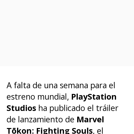
Se trata de
un proyecto de 18
episodios
, la serie más grande
de Marvel Studios a la fecha, por
lo que concretar esta primera
temporada tomará mucho más
A falta de una semana para el
tiempo que el acostumbrado.
estreno mundial,
PlayStation
Studios
ha publicado el tráiler
"
Me dijeron: 'Vamos a
de lanzamiento de
Marvel
empezar a grabar en 2023'. Yo
Tōkon: Fighting Souls
, el