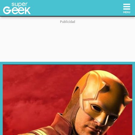
Inicio
Tecnología
Videojuegos
Reviews
Cultura Pop
Streaming
Síguenos: