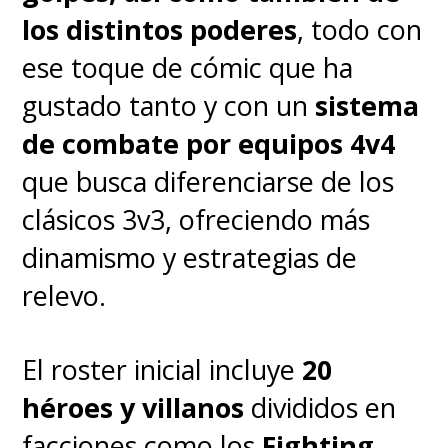
original y su participación en
los distintos poderes
, todo con
"She-Hulk" en el streaming
ese toque de cómic que ha
Disney+
, además de su cameo
gustado tanto y con un
sistema
en la última película de "Spidey"
de combate por equipos 4v4
en
HBO Max
.
que busca diferenciarse de los
clásicos 3v3, ofreciendo más
dinamismo y estrategias de
relevo.
El roster inicial incluye
20
héroes y villanos
divididos en
facciones como los
Fighting