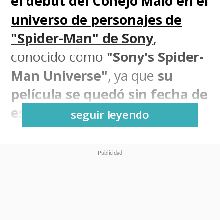
el debut del Conejo Malo en el
universo de personajes de
"Spider-Man" de Sony
,
conocido como
"Sony's Spider-
Man Universe"
, ya que
su
película se quedó sin fecha de
estreno
.
seguir leyendo
"
El Muerto
"
, que tiene a
Bad
Bunny
como el villano del
universo del trepamuros -
el cual
sólo ha aparecido en dos cómics