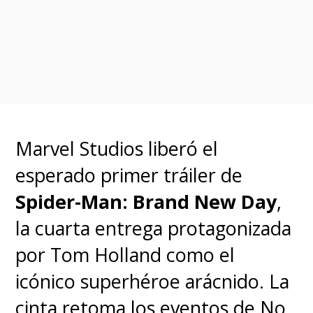
atractivos y populares
.
A la espera de conocer si este
proyecto fue descartado, Sony
sigue adelante con los estrenos
de "
Kraven the Hunter
",
Marvel Studios liberó el
protagonizada por
Aaron
esperado primer tráiler de
Taylor-Johnson
,
que llega en
Spider-Man: Brand New Day
,
octubre próximo
, y mantiene
la cuarta entrega protagonizada
en su calendario de estrenos a
por Tom Holland como el
"Madame Web" con Dakota
icónico superhéroe arácnido. La
Johnson para febrero del
cinta retoma los eventos de No