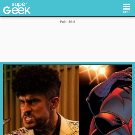
Inicio
Tecnología
Videojuegos
Reviews
Cultura Pop
Streaming
Síguenos: