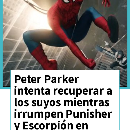
director
mexicano Jonás
Cuarón
(
Desierto
)
contando
con un guion escrito por
Gareth Dunnet-Alcocer
(
Blue
Beetle
).
Peter Parker
intenta recuperar a
los suyos mientras
irrumpen Punisher
y Escorpión en