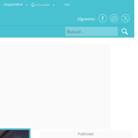
•
•
Síguenos: