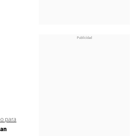
o para
Man