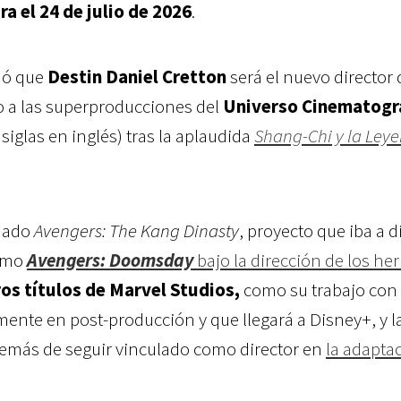
a el 24 de julio de 2026
.
rmó que
Destin Daniel Cretton
será el nuevo director 
o a las superproducciones del
Universo Cinematogr
 siglas en inglés) tras la aplaudida
Shang-Chi y la Ley
onado
Avengers: The Kang Dinasty
, proyecto que iba a di
como
Avengers: Doomsday
bajo la dirección de los h
ros títulos de Marvel Studios,
como su trabajo con 
mente en post-producción y que llegará a Disney+, y l
demás de seguir vinculado como director en
la adapta