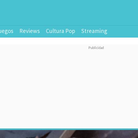
uegos
Reviews
Cultura Pop
Streaming