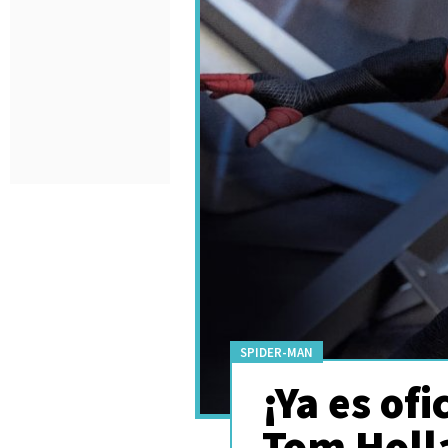
SPIDER-MAN
¡Ya es of
Tom Holl