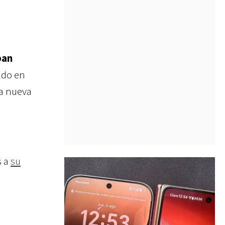
ban
ado en
ta nueva
s a
su