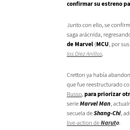
confirmar su estreno par
Junto con ello, se confi
saga arácnida, regresand
de Marvel
(
MCU
, por sus
los Diez Anillos
.
Cretton ya había aband
que fue reestructurado 
Russo
,
para priorizar ot
serie
Marvel Man
, actual
secuela de
Shang-Chi
, a
live-action de
Narut
o
.