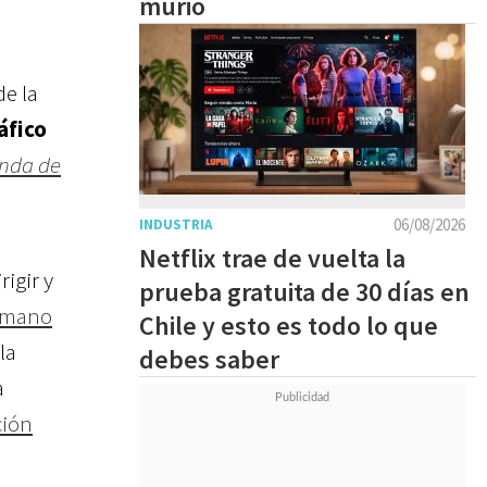
murió
de la
áfico
enda de
06/08/2026
INDUSTRIA
Netflix trae de vuelta la
rigir y
prueba gratuita de 30 días en
ermano
Chile y esto es todo lo que
la
debes saber
a
ción