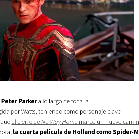
a
Peter Parker
a lo largo de toda la
gida por Watts, teniendo como personaje clave
nque
el cierre de
No Way Home
marcó un nuevo camin
hora,
la cuarta película de Holland como Spider-