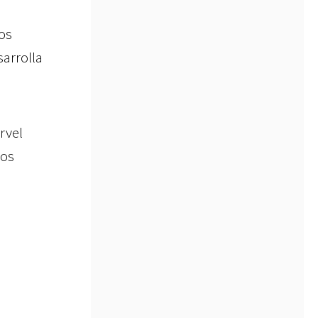
os
arrolla
arvel
los