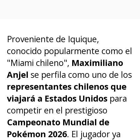
incluyendo
series, películas,
cortos y spin-offs, todo en
animación, comenzando todo
Proveniente de Iquique,
con estas tres películas.
conocido popularmente como el
"Miami chileno",
Maximiliano
Estos planes de
Avatar
Anjel
se perfila como uno de los
Studios
no tienen ninguna
representantes chilenos que
relación con
la serie live-action
viajará a Estados Unidos
para
de
Avatar
en Netflix
, la
competir en el prestigioso
cual DiMartino y Konietzko
Campeonato Mundial de
abandonaron por "diferencias
Pokémon 2026
. El jugador ya
creativas" y que fue renovada