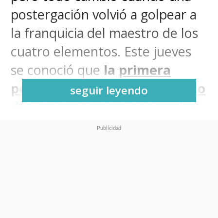
postergación volvió a golpear a
la franquicia del maestro de los
cuatro elementos. Este jueves
se conoció que
la
primera
película del universo animado
seguir leyendo
de
Avatar: The Last Airbender
(Avatar: La leyenda de
Aang)
aplazó su fecha de
estreno y no llegará en 2025
.
La película, que actualmente
se conoce como
Aang: The Last