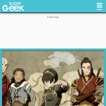
Inicio
Tecnología
Videojuegos
Reviews
Cultura Pop
Streaming
Síguenos: