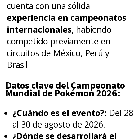
cuenta con una sólida
por dos temporadas,
con
experiencia en campeonatos
nuevos
showrunners
.
internacionales
, habiendo
competido previamente en
circuitos de México, Perú y
Brasil.
Datos clave del Campeonato
Mundial de Pokémon 2026:
¿Cuándo es el evento?:
Del 28
al 30 de agosto de 2026.
¿Dónde se desarrollará el