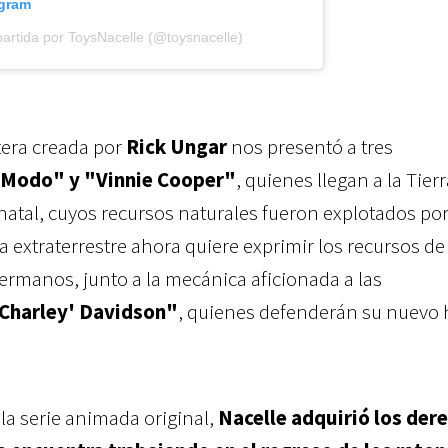
agram
artida por ToysNacelle (@toysnacelle)
era creada por
Rick Ungar
nos presentó a tres
"Modo" y "Vinnie Cooper"
, quienes llegan a la Tier
atal, cuyos recursos naturales fueron explotados por
za extraterrestre ahora quiere exprimir los recursos de 
hermanos, junto a la mecánica aficionada a las
'Charley' Davidson"
, quienes defenderán su nuevo 
 la serie animada original,
Nacelle adquirió
los der