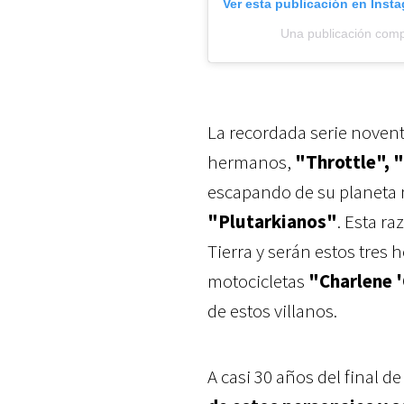
Ver esta publicación en Inst
Una publicación comp
La recordada serie novent
hermanos,
"Throttle", 
escapando de su planeta n
"Plutarkianos"
. Esta ra
Tierra y serán estos tres 
motocicletas
"Charlene 
de estos villanos.
A casi 30 años del final de