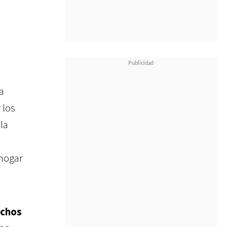
ra
 los
la
hogar
echos