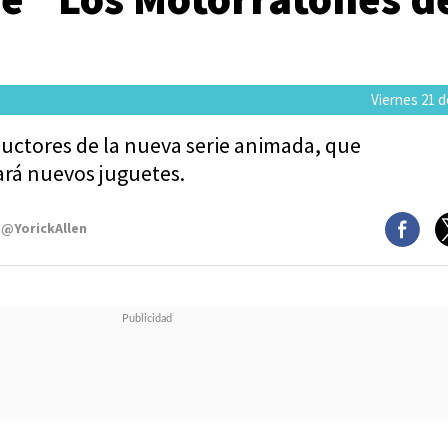
Viernes 21 d
ductores de la nueva serie animada, que
rá nuevos juguetes.
 @YorickAllen