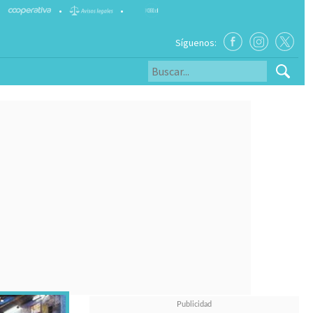
•
•
Síguenos: