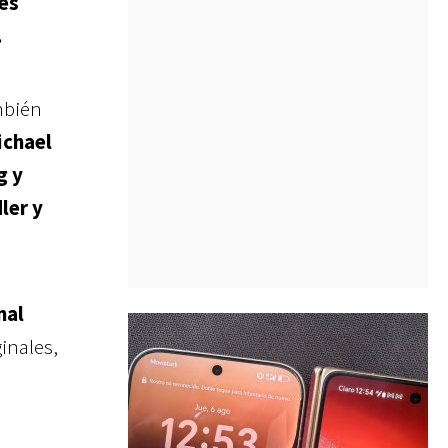
nes
.
mbién
ichael
g y
ler y
nal
ginales,