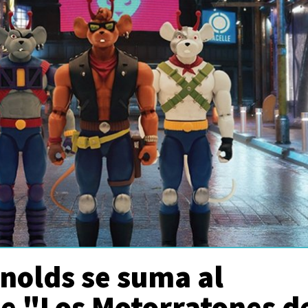
nolds se suma al
de "Los Motorratones d