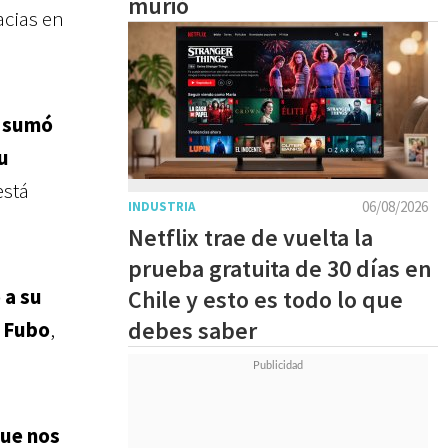
murió
acias en
e sumó
u
está
06/08/2026
INDUSTRIA
Netflix trae de vuelta la
prueba gratuita de 30 días en
 a su
Chile y esto es todo lo que
debes saber
y
Fubo
,
que nos