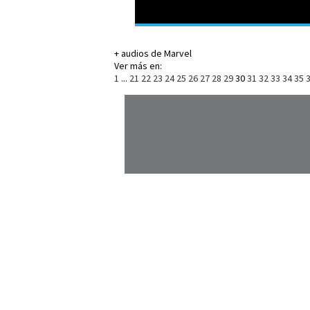
+ audios de Marvel
Ver más en:
1
...
21
22
23
24
25
26
27
28
29
30
31
32
33
34
35