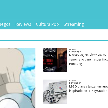
uegos
Reviews
Cultura Pop
Streaming
13/03/2026
Videojuegos
Markiplier, del éxito en You
fenómeno cinematográfic
Iron Lung
11/03/2026
Playstation
LEGO planea lanzar un nue
inspirado en la PlayStation