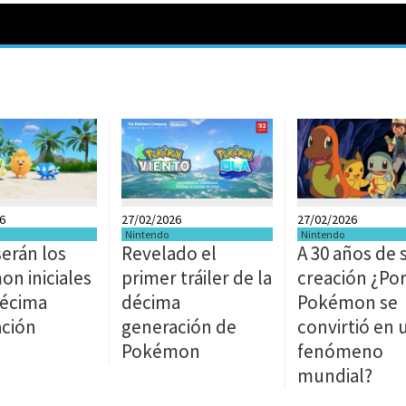
6
27/02/2026
27/02/2026
Nintendo
Nintendo
serán los
Revelado el
A 30 años de 
n iniciales
primer tráiler de la
creación ¿Po
décima
décima
Pokémon se
ción
generación de
convirtió en 
Pokémon
fenómeno
mundial?