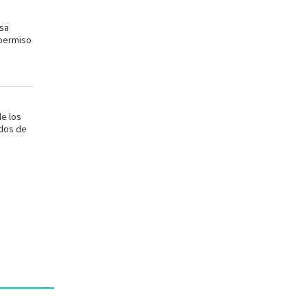
sa
 permiso
e los
ados de