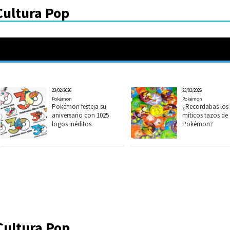
Cultura Pop
23/02/2026
23/02/2026
Pokémon
Pokémon
Pokémon festeja su
¿Recordabas los
aniversario con 1025
míticos tazos de
logos inéditos
Pokémon?
Cultura Pop