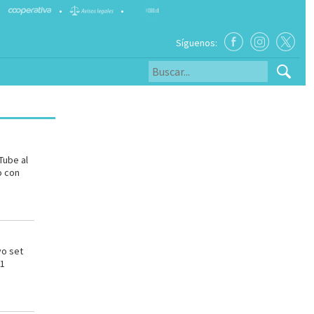
•
•
Síguenos:
Tube al
o con
vo set
 1