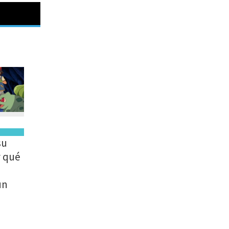
su
r qué
un