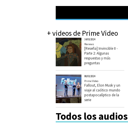
+ videos de Prime Video
14/03/2024
Reviews
[Reseña] Invincible II -
Parte 2: Algunas
respuestas y más
preguntas
08/03/2024
Prime Video
Fallout, Elon Musk y un
viaje al caótico mundo
postapocalíptico de la
serie
Todos los audios