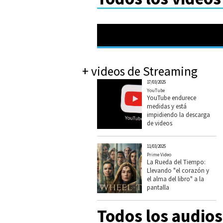
+ videos de Streaming
17/03/2025
YouTube
YouTube endurece
medidas y está
impidiendo la descarga
de videos
11/03/2025
Prime Video
La Rueda del Tiempo:
Llevando "el corazón y
el alma del libro" a la
pantalla
Todos los audio