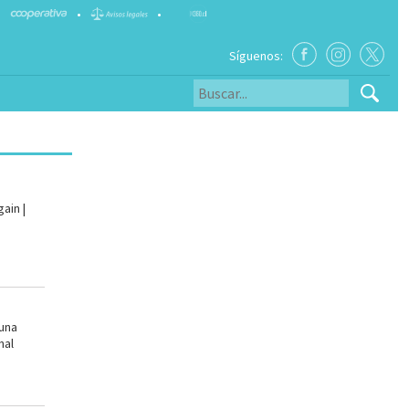
•
•
Síguenos:
ain |
 una
nal