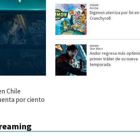
27/02/2025
Anime
Digimon aterriza por fin en
Crunchyroll
24/02/2025
Star Wars
Andor regresa más optimis
primer tráiler de su nueva
temporada
en Chile
enta por ciento
treaming