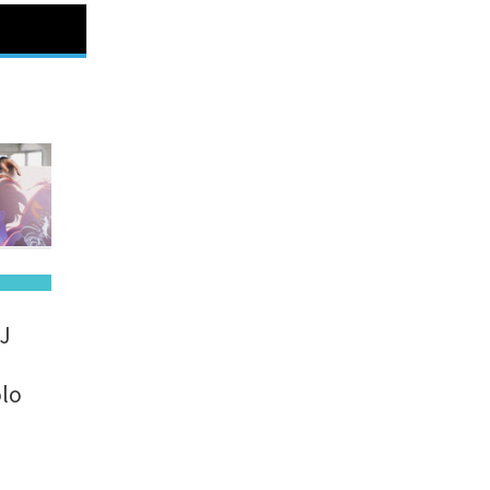
 J
olo