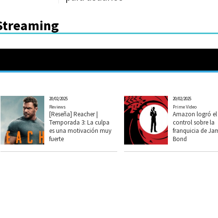
 Streaming
20/02/2025
20/02/2025
Reviews
Prime Video
[Reseña] Reacher |
Amazon logró el
Temporada 3: La culpa
control sobre la
es una motivación muy
franquicia de Ja
fuerte
Bond