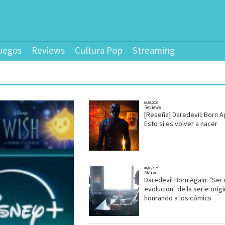
uegos
Reviews
Cultura Pop
Streaming
04/03/2025
Reviews
[Reseña] Daredevil: Born Ag
Esto sí es volver a nacer
04/03/2025
Marvel
Daredevil Born Again: "Ser
evolución" de la serie origi
honrando a los cómics