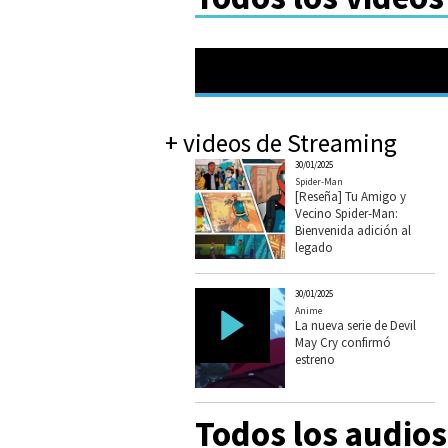
+ videos de Streaming
30/01/2025
Spider-Man
[Reseña] Tu Amigo y
Vecino Spider-Man:
Bienvenida adición al
legado
30/01/2025
Anime
La nueva serie de Devil
May Cry confirmó
estreno
Todos los audio