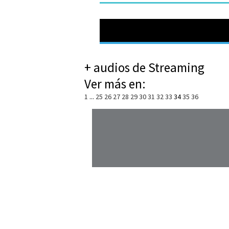
+ audios de Streaming
Ver más en:
1
...
25
26
27
28
29
30
31
32
33
34
35
36