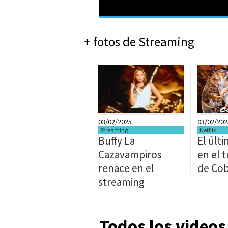
+ fotos de Streaming
03/02/2025
03/02/202
Streaming
Netflix
Buffy La
El últ
Cazavampiros
en el t
renace en el
de Cob
streaming
Todos los videos