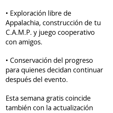
presentación más rápida de
• Exploración libre de
"
Kaworu
" y la introducción de
Appalachia, construcción de tu
personajes nuevos, como la
C.A.M.P. y juego cooperativo
popular "
Mari
". Si bien la
con amigos.
primera película es la que más
se acerca a lo que vimos en la
• Conservación del progreso
serie, finalizando con la batalla
para quienes decidan continuar
contra el ángel "Ramiel", es
después del evento.
desde la segunda entrega
cinematográfica que
Esta semana gratis coincide
empezamos a notas las
también con la actualización