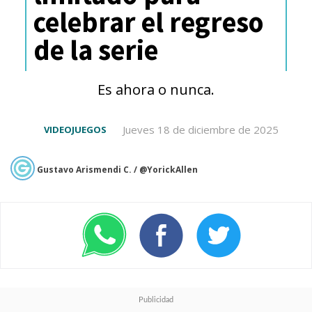
celebrar el regreso
en 2019 en la Japan Expo de
de la serie
París-.
Es ahora o nunca.
Shinji and Co. are making
Jueves 18 de diciembre de 2025
VIDEOJUEGOS
their way to Amazon
Prime Video August 13th.
Gustavo Arismendi C. / @YorickAllen
Check out this exclusive
look at the fourth and
final film,
EVANGELION:3.0+1.0
THRICE UPON A TIME!