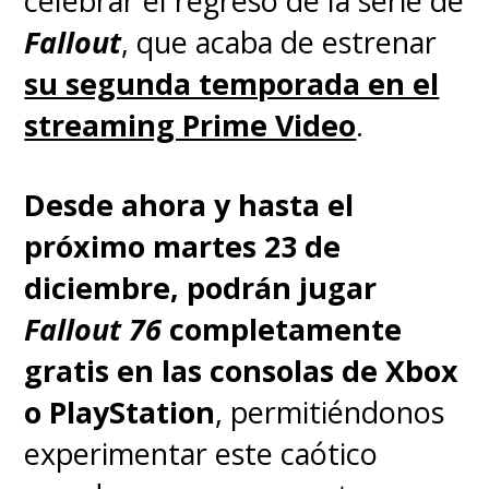
celebrar el regreso de la serie de
después de su estreno en
Fallout
, que acaba de estrenar
Japón, con subtítulos y
su segunda temporada en el
también con doblaje en
streaming Prime Video
.
español.
Desde ahora y hasta el
[Lea también]
Hideaki Anno está
próximo martes 23 de
"muy aliviado" por haber
diciembre, podrán jugar
finalizado "Rebuild of Evangelion"
Fallout 76
completamente
- SuperGeek.cl
gratis en las consolas de Xbox
o PlayStation
, permitiéndonos
Estas cuatro películas nos
experimentar este caótico
presentan una nueva versión