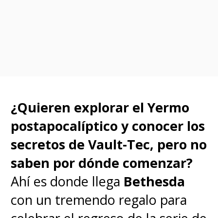
3.0+1.0 Thrice Upon A Time".
Esta última llegará en su
versión "Evangelion:
3.0+1.01"
, la cual no tiene
ninguna modificación en su
¿Quieren explorar el Yermo
historia, sino que
algunas
postapocalíptico y conocer los
pequeñas revisiones de la
secretos de Vault-Tec, pero no
animación en varias
saben por dónde comenzar?
secuencias.
Ahí es donde llega
Bethesda
con un tremendo regalo para
Todo esto cinco meses