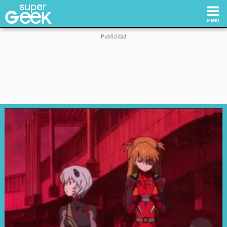
Inicio
Tecnología
Videojuegos
Reviews
Cultura Pop
Streaming
Síguenos: