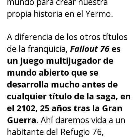
mundo para crear nuestra
de la historia de "Shinji Ikari"
,
propia historia en el Yermo.
sin considerar la continuidad de
la serie original ni tampoco lo
A diferencia de los otros títulos
que vimos en "Death and
de la franquicia,
Fallout 76
es
Rebirth" y "The End of
un juego multijugador de
Evangelion", las cuales hoy
mundo abierto que se
podemos encontrar en Netflix.
desarrolla mucho antes de
cualquier título de la saga, en
La serie de "Rebuild of
el 2102, 25 años tras la Gran
Evangelion" ha estamos
Guerra
. Ahí daremos vida a un
marcada por los retrasos: la
habitante del Refugio 76,
primera entrega llegó en