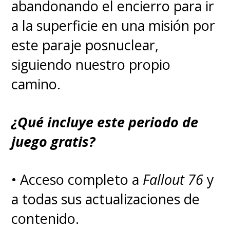
abandonando el encierro para ir
septiembre de 2007 y la
a la superficie en una misión por
segunda se estrenó en junio de
este paraje posnuclear,
2009, pero la tercera debutó en
siguiendo nuestro propio
noviembre de 2012 y la cuarta
camino.
recién pudo ver la luz en marzo
de 2021, más de ocho años
¿Qué incluye este periodo de
después de la anterior.
juego gratis?
El proyecto, que reunió a gran
• Acceso completo a
Fallout 76
y
parte del equipo que trabajo en
a todas sus actualizaciones de
la clásica serie, presentó varios
contenido.
cambios, como una