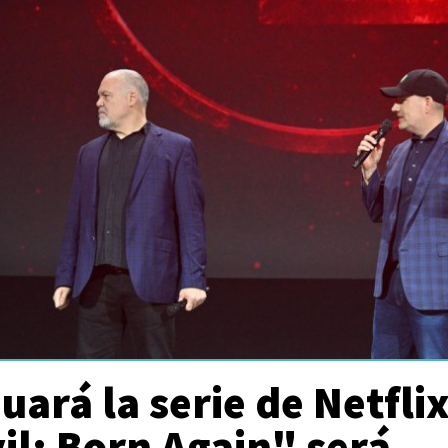
uará la serie de Netflix
l: Born Again" será