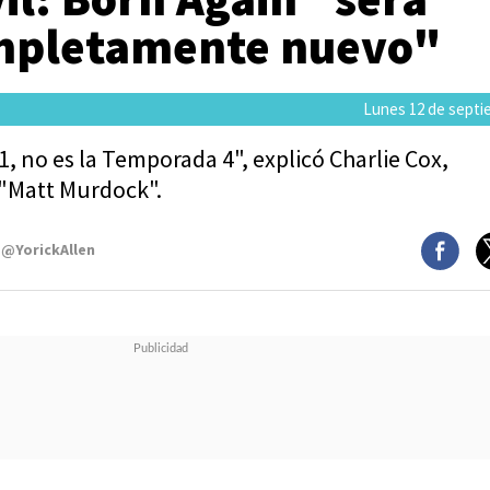
mpletamente nuevo"
Lunes 12 de septi
 no es la Temporada 4", explicó Charlie Cox,
"Matt Murdock".
 @YorickAllen