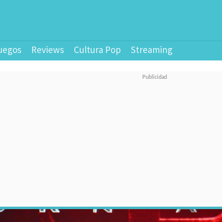
uegos
Reviews
Cultura Pop
Streaming