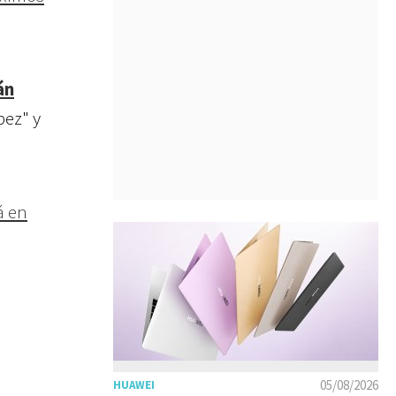
án
pez" y
á en
05/08/2026
HUAWEI