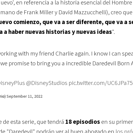
uevo', en referencia a la historia esencial del Hombre
 mano de Frank Miller y David Mazzucchelli), creo que
uevo comienzo, que va a ser diferente, que va a s
a a haber nuevas historias y nuevas ideas
".
orking with my friend Charlie again. I know I can spea
 we promise to bring you a incredible Daredevil Born 
isneyPlus
⁩ ⁦
@DisneyStudios
⁩
pic.twitter.com/UC6JPa7
rio)
September 11, 2022
 de esta serie, que tendrá
18 episodios
en su prime
 de "Daredevil" podrán ver al buen abogado en
los pr