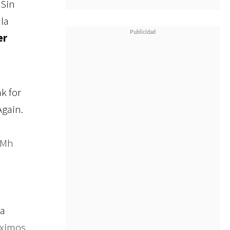
 Sin
 la
er
k for
Again.
5Mh
ra
óximos