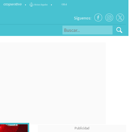
•
•
Síguenos: