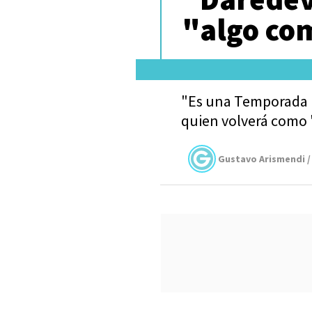
"algo co
"Es una Temporada 1,
quien volverá como 
Gustavo Arismendi /