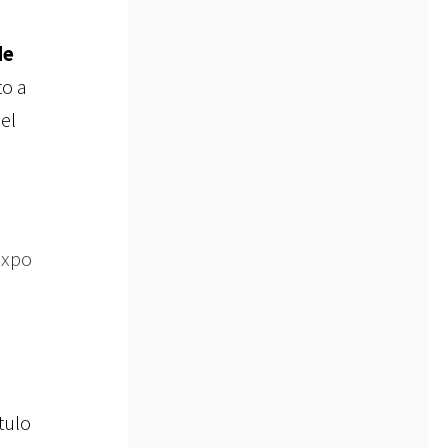
de
to a
el
Expo
tulo