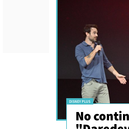
DISNEY PLUS
No contin
"Daredevi