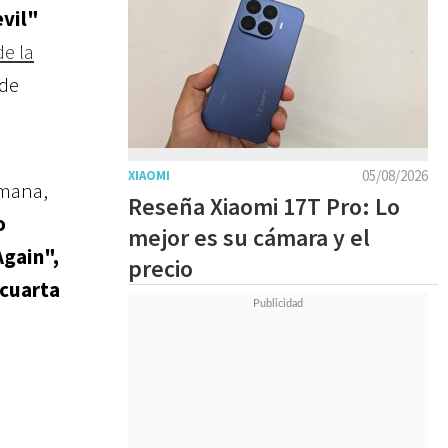
vil"
e la
sde
05/08/2026
XIAOMI
emana,
Reseña Xiaomi 17T Pro: Lo
o
mejor es su cámara y el
Again",
precio
 cuarta