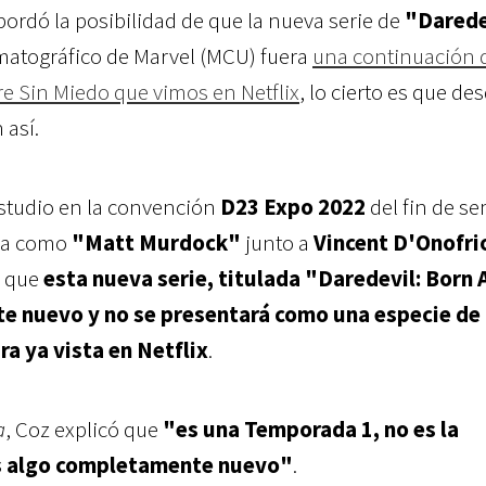
ordó la posibilidad de que la nueva serie de
"Darede
matográfico de Marvel (MCU) fuera
una continuación d
re Sin Miedo que vimos en Netflix
, lo cierto es que de
 así.
estudio en la convención
D23 Expo 2022
del fin de s
esa como
"Matt Murdock"
junto a
Vincent D'Onofri
o que
esta nueva serie, titulada "Daredevil: Born 
e nuevo y no se presentará como una especie de
a ya vista en Netflix
.
a
, Coz explicó que
"es una Temporada 1, no es la
es algo completamente nuevo"
.