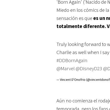
'Born Again' ('Nacido de N
Miedo en los cómics de la
sensación es que
es un n
totalmente diferente. V
Truly looking forward to w
Charlie as well when I say
#DDBornAgain
@Marvel
⁩ ⁦
@DisneyD23
⁩ ⁦
@D
— Vincent D'Onofrio (@vincentdonof
Aún no comienza el rodaje
temporada, pero los fans