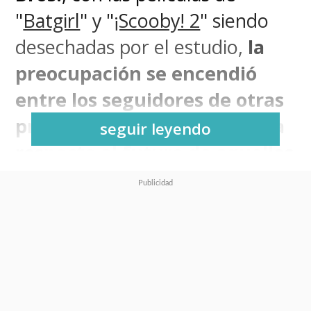
"
Batgirl
" y "
¡Scooby! 2
" siendo
desechadas por el estudio,
la
preocupación se encendió
entre los seguidores de otras
producciones de la compañía
seguir leyendo
respecto al futuro de aquellas
creaciones
.
Fue ahí donde el director
James
Gunn
(
Guardianes de la Galaxia
),
en su activa cuenta de Twitter,
tuvo que salir a hacer un