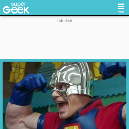
Inicio
Tecnología
Videojuegos
Reviews
Cultura Pop
Streaming
Síguenos: