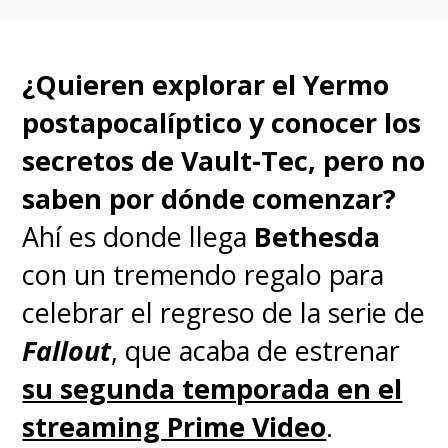
fronteras
hasta México e
incluso Estados Unidos
.
¿Quieren explorar el Yermo
Sus canciones, parte importante
postapocalíptico y conocer los
del corazón de este programa,
secretos de Vault-Tec, pero no
se convirtieron en grandes
saben por dónde comenzar?
favoritas para los chilenos y
Ahí es donde llega
Bethesda
traspasaron fronteras, sonando
con un tremendo regalo para
fuerte en países como
celebrar el regreso de la serie de
Argentina, Colombia y, en
Fallout
, que acaba de estrenar
especial, México, donde sus
su segunda temporada en el
presentaciones son todo un
streaming Prime Video
.