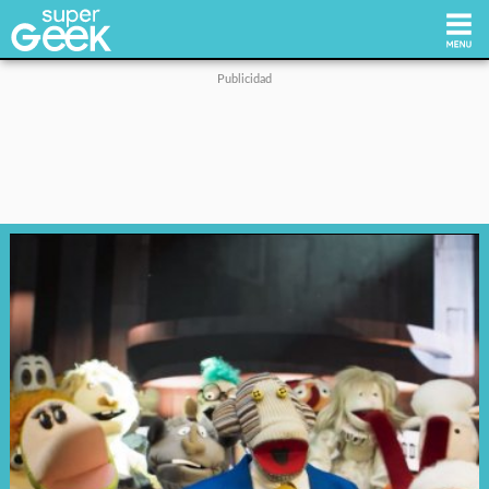
Inicio
Tecnología
Videojuegos
Reviews
Cultura Pop
Streaming
Síguenos: