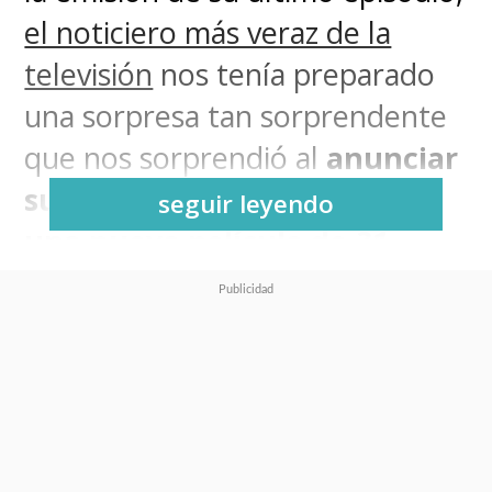
el noticiero más veraz de la
televisión
nos tenía preparado
una sorpresa tan sorprendente
que nos sorprendió al
anunciar
su regreso en streaming con
seguir leyendo
una nueva película de
31
Minutos
.
Y será una verdadera "
Calurosa
Navidad
", porque el querido
programa televisivo
protagonizado por este