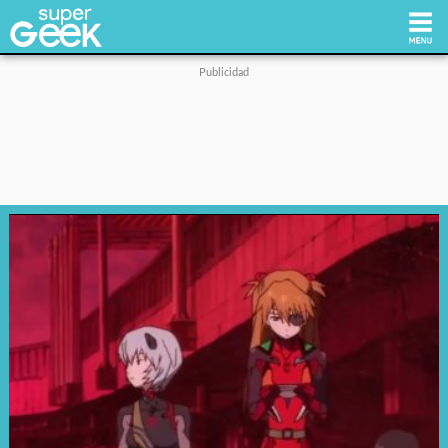
Inicio
Tecnología
Videojuegos
Reviews
Cultura Pop
Streaming
Síguenos: