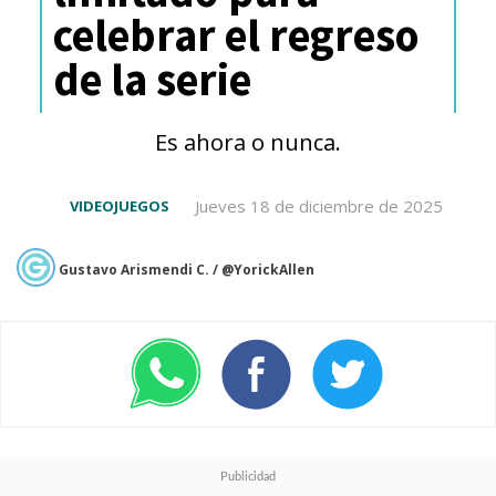
celebrar el regreso
en 2019 en la Japan Expo de
de la serie
París-.
Es ahora o nunca.
Shinji and Co. are making
Jueves 18 de diciembre de 2025
VIDEOJUEGOS
their way to Amazon
Prime Video August 13th.
Gustavo Arismendi C. / @YorickAllen
Check out this exclusive
look at the fourth and
final film,
EVANGELION:3.0+1.0
THRICE UPON A TIME!