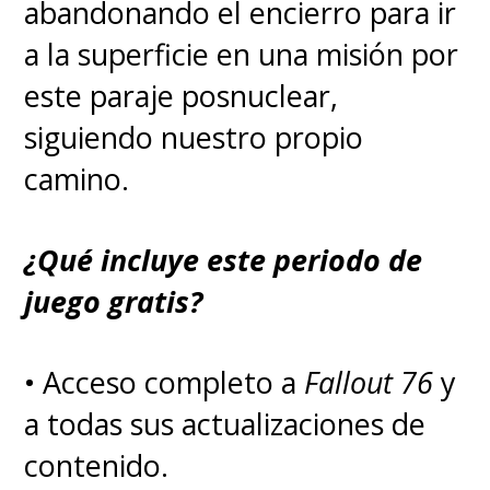
abandonando el encierro para ir
septiembre de 2007 y la
a la superficie en una misión por
segunda se estrenó en junio de
este paraje posnuclear,
2009, pero la tercera debutó en
siguiendo nuestro propio
noviembre de 2012 y la cuarta
camino.
recién pudo ver la luz en marzo
de 2021, más de ocho años
¿Qué incluye este periodo de
después de la anterior.
juego gratis?
El proyecto, que reunió a gran
• Acceso completo a
Fallout 76
y
parte del equipo que trabajo en
a todas sus actualizaciones de
la clásica serie, presentó varios
contenido.
cambios, como una