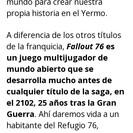
mundo para crear nuestra
de la historia de "Shinji Ikari"
,
propia historia en el Yermo.
sin considerar la continuidad de
la serie original ni tampoco lo
A diferencia de los otros títulos
que vimos en "Death and
de la franquicia,
Fallout 76
es
Rebirth" y "The End of
un juego multijugador de
Evangelion", las cuales hoy
mundo abierto que se
podemos encontrar en Netflix.
desarrolla mucho antes de
cualquier título de la saga, en
La serie de "Rebuild of
el 2102, 25 años tras la Gran
Evangelion" ha estamos
Guerra
. Ahí daremos vida a un
marcada por los retrasos: la
habitante del Refugio 76,
primera entrega llegó en