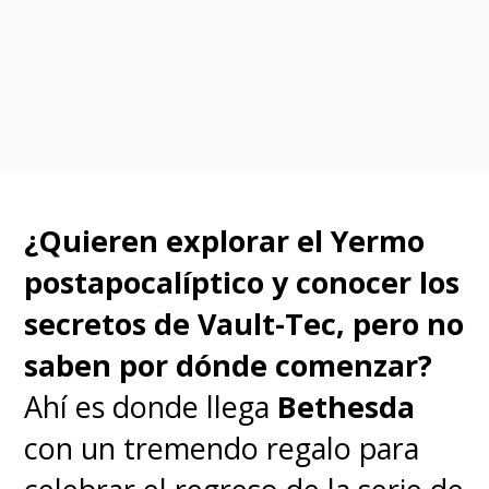
3.0+1.0 Thrice Upon A Time".
Esta última llegará en su
versión "Evangelion:
3.0+1.01"
, la cual no tiene
ninguna modificación en su
¿Quieren explorar el Yermo
historia, sino que
algunas
postapocalíptico y conocer los
pequeñas revisiones de la
secretos de Vault-Tec, pero no
animación en varias
saben por dónde comenzar?
secuencias.
Ahí es donde llega
Bethesda
con un tremendo regalo para
Todo esto cinco meses