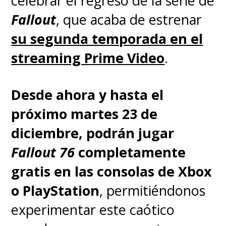
celebrar el regreso de la serie de
después de su estreno en
Fallout
, que acaba de estrenar
Japón, con subtítulos y
su segunda temporada en el
también con doblaje en
streaming Prime Video
.
español.
Desde ahora y hasta el
[Lea también]
Hideaki Anno está
próximo martes 23 de
"muy aliviado" por haber
diciembre, podrán jugar
finalizado "Rebuild of Evangelion"
Fallout 76
completamente
- SuperGeek.cl
gratis en las consolas de Xbox
o PlayStation
, permitiéndonos
Estas cuatro películas nos
experimentar este caótico
presentan una nueva versión