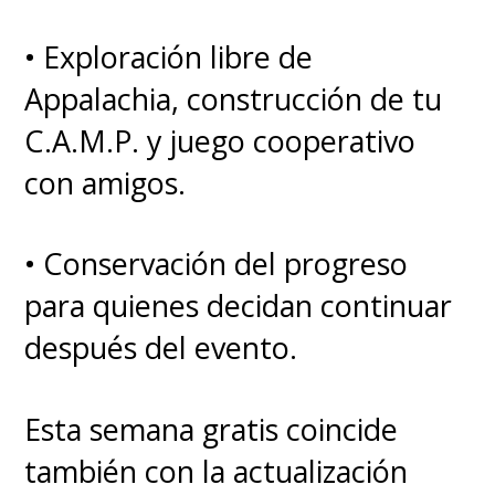
presentación más rápida de
• Exploración libre de
"
Kaworu
" y la introducción de
Appalachia, construcción de tu
personajes nuevos, como la
C.A.M.P. y juego cooperativo
popular "
Mari
". Si bien la
con amigos.
primera película es la que más
se acerca a lo que vimos en la
• Conservación del progreso
serie, finalizando con la batalla
para quienes decidan continuar
contra el ángel "Ramiel", es
después del evento.
desde la segunda entrega
cinematográfica que
Esta semana gratis coincide
empezamos a notas las
también con la actualización