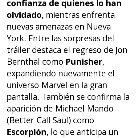
confianza de quienes lo han
Televisión (AMPTP) mejores
olvidado
, mientras enfrenta
condiciones de trabajo
, un
nuevas amenazas en Nueva
pago justo de residuales de sus
York. Entre las sorpresas del
proyectos, regulación en la
tráiler destaca el regreso de Jon
inteligencia artificial, entre otras
Bernthal como
Punisher
,
peticiones.
expandiendo nuevamente el
universo Marvel en la gran
La anterior huelga de guionistas
pantalla. También se confirma la
entre 2007 y 2008 tuvo una
aparición de Michael Mando
duración de casi 100 días y
(Better Call Saul) como
causó grandes pérdidas
Escorpión
, lo que anticipa un
monetarias a la industria.