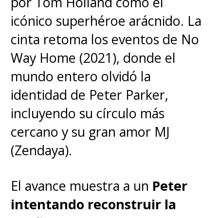
por Tom Holland como el
buscando tomarse un descanso
icónico superhéroe arácnido. La
del cine de superhéroes,
cinta retoma los eventos de No
dedicándose a trabajar en
su
Way Home (2021), donde el
serie para el universo de "Star
mundo entero olvidó la
Wars"
.
identidad de Peter Parker,
incluyendo su círculo más
Desde el pasado 2 de mayo,
los
cercano y su gran amor MJ
guionistas paralizaron a la
(Zendaya).
industria de Hollywood al
comenzar una huelga para
El avance muestra a un
Peter
exigir a la Alianza de
intentando reconstruir la
Productores de Cine y