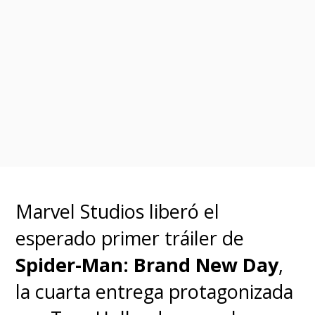
Holland ha interpretado a
"Peter Parker" a lo largo de toda
la trilogía "Homecoming"
dirigida por Jon Watts, teniendo
como personaje clave a Zendaya
como "MJ", aunque
el cierre de
"No Way Home" marcó un
nuevo camino para el
Marvel Studios liberó el
trepamuros del MCU
. Además,
esperado primer tráiler de
el director
ya abandonó la
Spider-Man: Brand New Day
,
película de "Los 4
la cuarta entrega protagonizada
Fantásticos"
de Marvel Studios