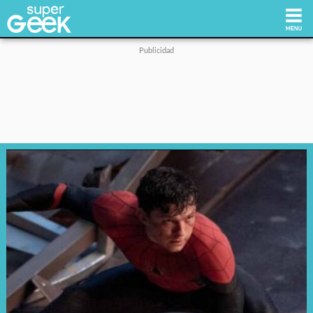
Inicio
Tecnología
Videojuegos
Reviews
Cultura Pop
Streaming
Síguenos: