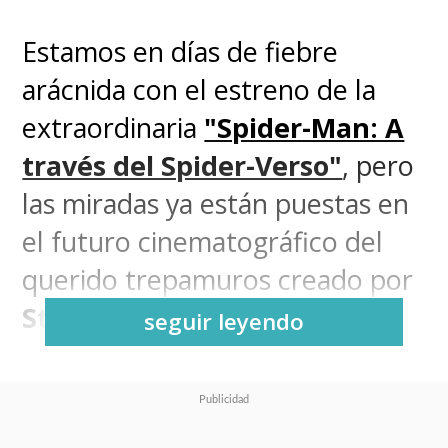
Estamos en días de fiebre
arácnida con el estreno de la
extraordinaria
"Spider-Man: A
través del Spider-Verso"
, pero
las miradas ya están puestas en
el futuro cinematográfico del
querido trepamuros creado por
Stan Lee
y
Steve Ditko
.
seguir leyendo
La
cuarta película de
"Spider-
Man"
protagonizada por
Tom