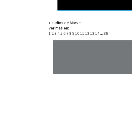
+ audios de Marvel
Ver más en:
1
2
3
4
5
6
7
8
9
10
11
12
13
14
...
36