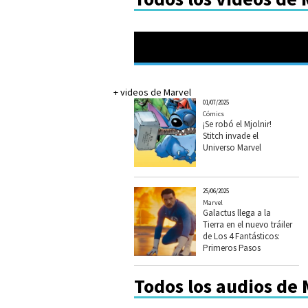
+ videos de Marvel
01/07/2025
Cómics
¡Se robó el Mjolnir!
Stitch invade el
Universo Marvel
25/06/2025
Marvel
Galactus llega a la
Tierra en el nuevo tráiler
de Los 4 Fantásticos:
Primeros Pasos
Todos los audios de