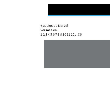
+ audios de Marvel
Ver más en:
1
2
3
4
5
6
7
8
9
10
11
12
...
36