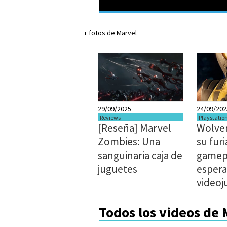
+ fotos de Marvel
29/09/2025
24/09/202
Reviews
Playstatio
[Reseña] Marvel
Wolver
Zombies: Una
su fur
sanguinaria caja de
gamepl
juguetes
esper
videoj
Todos los videos de 