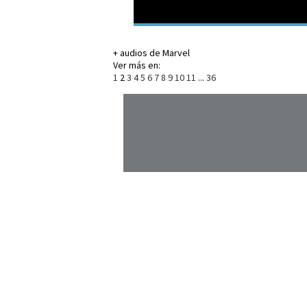
+ audios de Marvel
Ver más en:
1
2
3
4
5
6
7
8
9
10
11
...
36