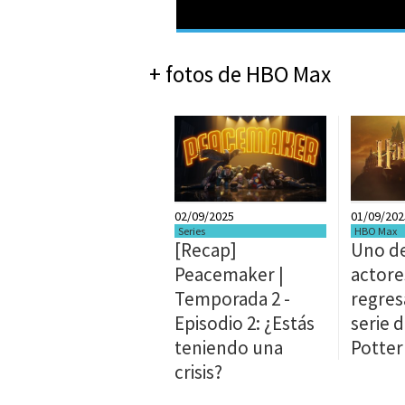
+ fotos de HBO Max
02/09/2025
01/09/202
Series
HBO Max
[Recap]
Uno de
Peacemaker |
actore
Temporada 2 -
regres
Episodio 2: ¿Estás
serie 
teniendo una
Potter
crisis?