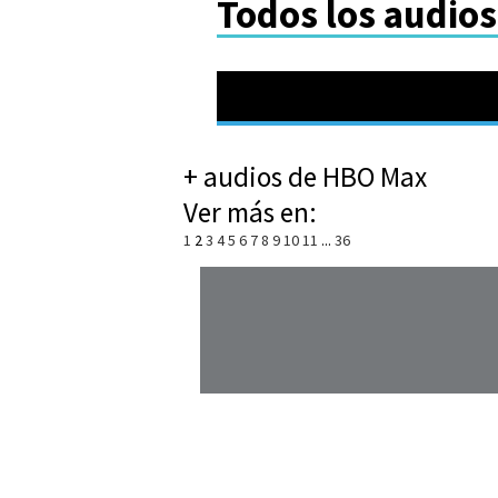
Todos los audio
+ audios de HBO Max
Ver más en:
1
2
3
4
5
6
7
8
9
10
11
...
36