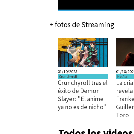
+ fotos de Streaming
01/10/2025
01/10/202
Crunchyroll
Netflix
Crunchyroll tras el
La cria
éxito de Demon
revela
Slayer: "El anime
Franke
ya no es de nicho"
Guille
Toro
Todos los videos