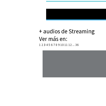
+ audios de Streaming
Ver más en:
1
2
3
4
5
6
7
8
9
10
11
12
...
36