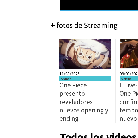
+ fotos de Streaming
11/08/2025
09/08/202
Anime
Netflix
One Piece
El live
presentó
One Pi
reveladores
confir
nuevos opening y
tempo
ending
nuevo 
Todos los videos