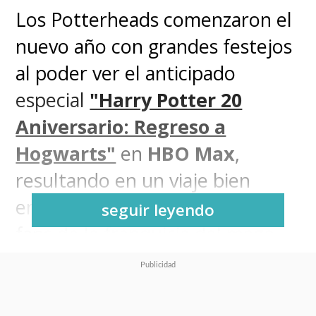
Los Potterheads comenzaron el
nuevo año con grandes festejos
al poder ver el anticipado
especial
"Harry Potter 20
Aniversario: Regreso a
Hogwarts"
en
HBO Max
,
resultando en un viaje bien
emotivo y nostálgico para los
seguir leyendo
fans de la franquicia del mago
más famoso del siglo XXI.
A menos de una semana de su