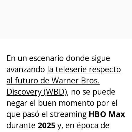
marcado factor nostalgia,
demostró que el fenómeno
sigue intacto, sin importar
que
muchos de sus seguidores
hayan tomado distancia de su
En un escenario donde sigue
creadora a raíz de sus recientes
avanzando
la teleserie respecto
polémicas
.
al futuro de Warner Bros.
Discovery (WBD)
, no se puede
El streaming también posee las
negar el buen momento por el
ocho películas de la franquicia
que pasó el streaming
HBO Max
y
el programa de concursos
durante
2025
y, en época de
"Torneo de las Casas de