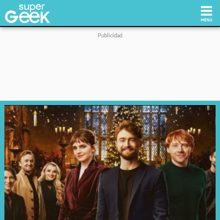
Inicio
Tecnología
Videojuegos
Reviews
Cultura Pop
Streaming
Síguenos: