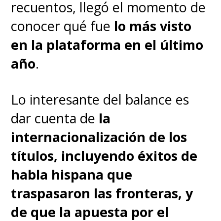
recuentos, llegó el momento de
Hogwarts" con Helen Mirren.
conocer qué fue
lo más visto
en la plataforma en el último
Mientras que en la pantalla
año
.
grande, la saga mágica sigue
adelante con
el tercer capítulo
Lo interesante del balance es
de la saga de "Newt
dar cuenta de
la
Scamander"
, titulado
"Animales
internacionalización de los
Fantásticos: Los Secretos de
títulos, incluyendo éxitos de
Dumbledore"
, que llegará en
habla hispana que
abril de 2022 marcado por
el
traspasaron las fronteras, y
nuevo
"Gellert
de que la apuesta por el
Grindelwald"
interpretado