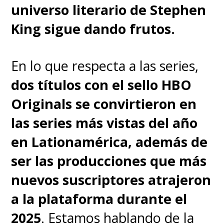
universo literario de Stephen
por
Mads Mikkelsen
(
Hannibal,
King sigue dando frutos.
The Hunt
), quien reemplazó
a
Johnny Depp
tras
su obligada
En lo que respecta a las series,
salida de la franquicia
.
dos títulos con el sello HBO
Originals se convirtieron en
[Lea también]
Especial de "Harry
las series más vistas del año
Potter" confundió a Emma
en Lationamérica, además de
Watson con Emma Roberts -
ser las producciones que más
SuperGeek.cl
nuevos suscriptores atrajeron
a la plataforma durante el
2025
. Estamos hablando de la