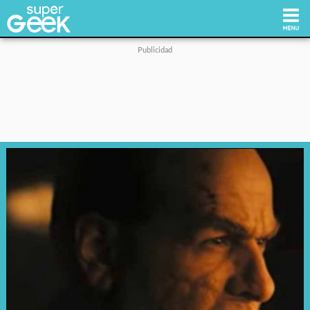
Inicio
Tecnología
Videojuegos
Reviews
Cultura Pop
Streaming
Síguenos: