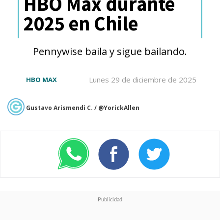
HBO Max durante
2025 en Chile
Ya hemos visto a
Burgess
Meredith, Danny DeVito y
Pennywise baila y sigue bailando.
Robin Lord Taylor
como
distintas encarnaciones del
Lunes 29 de diciembre de 2025
HBO MAX
personaje, uno de los villanos
Gustavo Arismendi C. / @YorickAllen
más emblemáticos del catálogo
de enemigos del Cruzado
Encapotado, y aún faltan unos
meses para conocer cómo será
la versión de Farrell.