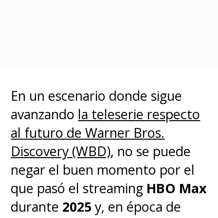
Universo DC busca expandirse
en el streaming para explorar
los distintos rincones de su
multiverso y, de paso, sumar
más suscriptores para HBO Max.
En un escenario donde sigue
Al final, esa es la única meta.
avanzando
la teleserie respecto
al futuro de Warner Bros.
Discovery (WBD)
, no se puede
negar el buen momento por el
que pasó el streaming
HBO Max
durante
2025
y, en época de