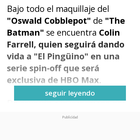
Bajo todo el maquillaje del
"Oswald Cobblepot"
de
"The
Batman"
se encuentra
Colin
Farrell, quien seguirá dando
vida a "El Pingüino" en una
serie spin-off que será
exclusiva de HBO Max
.
seguir leyendo
De acuerdo a lo informado por
Variety
,
el actor volverá a
interpretar al emblemático
villano del Hombre