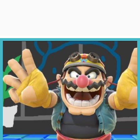
futuro con personajes que no
has conocido de lugares a los
que no has ido", destacó Kenan.
El legado seguirá viviendo tras la
partida de Ivan Reitman,
quien
falleció en febrero pasado a los
75 años
.