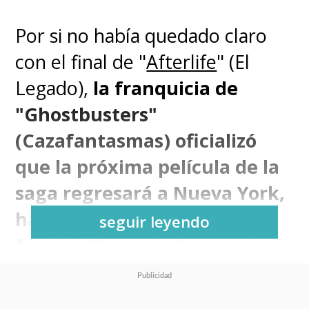
Por si no había quedado claro
con el final de "
Afterlife
" (El
Legado),
la franquicia de
"Ghostbusters"
(Cazafantasmas) oficializó
que la próxima película de la
saga regresará a Nueva York,
hasta donde se trasladará la
seguir leyendo
familia "Spengler" para el
siguiente capítulo de la
historia
.