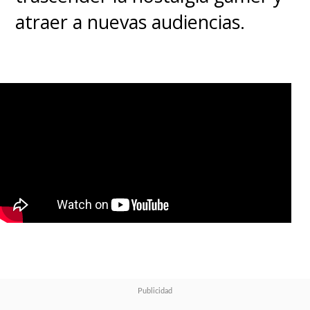
atraer a nuevas audiencias.
reach of animation.” -
@JasonReitman
#GhostbustersDay
@sonyanimation
— Ghostbusters (@Ghostbusters)
June 9, 2022
Part of the growing
#Ghostbusters
story that
began in 1984, an in-
canon limited edition