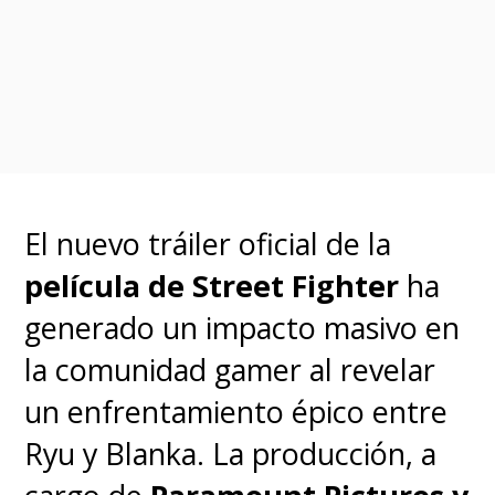
into Manhattan: the
home of Ghostbusters.
That’s where our story
begins. The code name is
FIREHOUSE.” -
@JasonReitman
,
El nuevo tráiler oficial de la
@GilKenan
película de Street Fighter
ha
#GhostbustersDay
generado un impacto masivo en
pic.twitter.com/P3QRild2Vs
la comunidad gamer al revelar
un enfrentamiento épico entre
— Ghostbusters (@Ghostbusters)
June 9, 2022
Ryu y Blanka. La producción, a