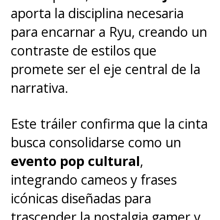
lo desconocido sólo puede
aporta la disciplina necesaria
explorarse adecuadamente a
para encarnar a Ryu, creando un
través del alcance ilimitado de la
contraste de estilos que
animación", expresó Reitman.
promete ser el eje central de la
narrativa.
“This was a passion
Este tráiler confirma que la cinta
project of my father’s and
busca consolidarse como un
it’s easy to understand
evento pop cultural
,
why. The world of the
integrando cameos y frases
unknown can only be
icónicas diseñadas para
properly explored
trascender la nostalgia gamer y
through the limitless