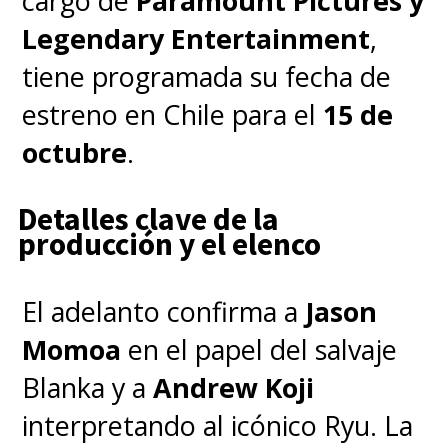
cargo de
Paramount Pictures y
“We’re writing another
Legendary Entertainment
,
movie. Tonight, we’re
tiene programada su fecha de
going to share the code
estreno en Chile para el
15 de
name for the next
octubre
.
chapter in the Spengler
Detalles clave de la
family story.” -
producción y el elenco
@JasonReitman
,
@GilKenan
El adelanto confirma a
Jason
#GhostbustersDay
Momoa
en el papel del salvaje
Blanka y a
Andrew Koji
— Ghostbusters (@Ghostbusters)
June 9, 2022
interpretando al icónico Ryu. La