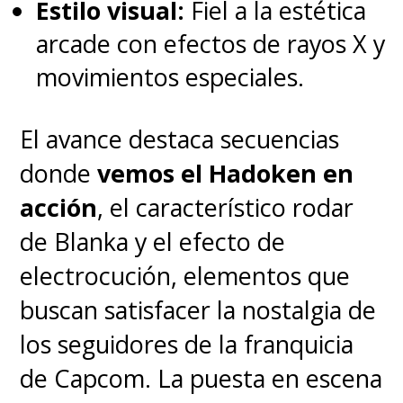
Estilo visual:
Fiel a la estética
Junto con ello,
se confirmó
arcade con efectos de rayos X y
también una película
movimientos especiales.
animada de los
El avance destaca secuencias
"Cazafantasmas" que nos
donde
vemos el Hadoken en
presentará nuevos
acción
, el característico rodar
personajes, buscando
de Blanka y el efecto de
entregar una mirada
electrocución, elementos que
completamente nueva a la
buscan satisfacer la nostalgia de
franquicia de la mano de
los seguidores de la franquicia
Sony Pictures Animation
.
de Capcom. La puesta en escena