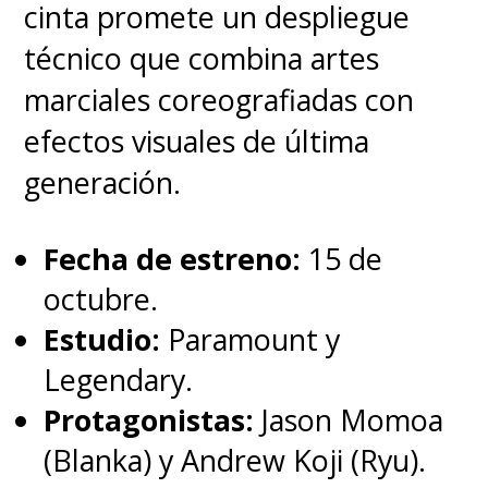
cinta promete un despliegue
En el evento por el
técnico que combina artes
Ghostbusters Day también
se
marciales coreografiadas con
anunció el regreso de la
efectos visuales de última
franquicia a los cómics con
generación.
una nueva historieta que será
publicada por la editorial
Fecha de estreno:
15 de
Dark Horse
, la cual saldrá
octubre.
recién a fines de 2023 y
Estudio:
Paramount y
trasladará la historia hasta 1984
Legendary.
con un relato completamente
Protagonistas:
Jason Momoa
oficial.
(Blanka) y Andrew Koji (Ryu).