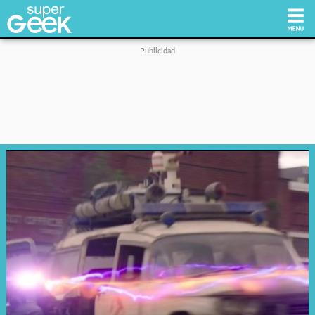
Inicio
Tecnología
Videojuegos
Reviews
Cultura Pop
Streaming
Síguenos: