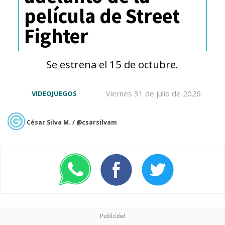
película de Street
promocional con el
Fighter
emblemático edificio y el
nombre con el que se trabaja la
Se estrena el 15 de octubre.
nueva película.
Viernes 31 de julio de 2026
VIDEOJUEGOS
Reitman se encuentra
César Silva M. / @csarsilvam
escribiendo esta próxima
entrega cinematográfica junto a
Gil Kenan
, con quien ya realizó
el guion de "Afterlife", y
anticiparon que
se trata del