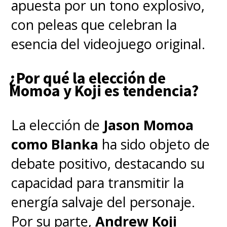
Este largometraje animado será
apuesta por un tono explosivo,
dirigido por
Chris Prynoski
con peleas que celebran la
(Beavis and Butt-Head Do the
esencia del videojuego original.
Universe
) y
Jennifer Kluska
¿Por qué la elección de
(
Hotel Transylvania:
Momoa y Koji es tendencia?
Transformania
), teniendo un
guion de
Brenda Hsueh
(
Star
La elección de
Jason Momoa
Wars: Detours
).
como Blanka
ha sido objeto de
debate positivo, destacando su
"Este fue un proyecto que
capacidad para transmitir la
apasionaba a mi padre y es fácil
energía salvaje del personaje.
entender por qué. El mundo de
Por su parte,
Andrew Koji