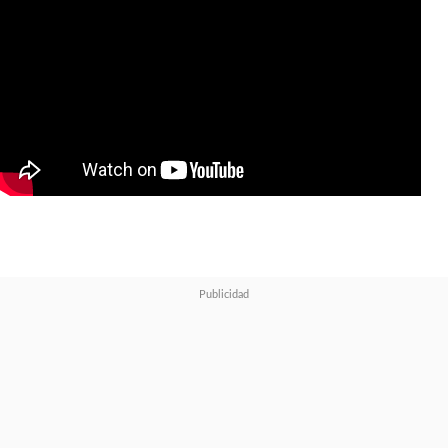
por la radiación cósmica
.
Puede parecer un monstruo con
piel de roca, pero
es un héroe
con fuerza sobrehumana con
y un corazón de oro
.