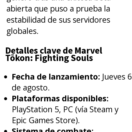
abierta que puso a prueba la
La próxima encarnación de la
estabilidad de sus servidores
familia, por primera vez, se
globales.
presentará será dentro de la
Detalles clave de Marvel
continuidad oficial de MCU
,
Tōkon: Fighting Souls
producida por
Marvel Studios
,
y su elenco ya es prometedor.
Fecha de lanzamiento:
Jueves 6
de agosto.
♦ Pedro Pascal
es
Reed
Plataformas disponibles:
Richards / Sr. Fantástico
PlayStation 5, PC (vía Steam y
Epic Games Store).
El chileno, reconocido
Sistema de combate: