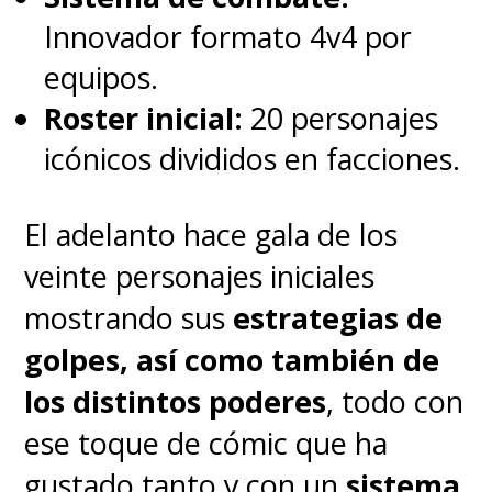
globalmente por
The
Innovador formato 4v4 por
Mandalorian
y la adaptación de
equipos.
The Last of Us
, tiene la misión
Roster inicial:
20 personajes
que dar vista al
científico e
icónicos divididos en facciones.
inventor considerado como el
El adelanto hace gala de los
hombre más inteligente de la
veinte personajes iniciales
Tierra
. La radiación lo mutó a él
mostrando sus
estrategias de
y a sus amigos, permitiéndole
golpes, así como también de
estirar y moldear su cuerpo a
los distintos poderes
, todo con
voluntad
.
ese toque de cómic que ha
gustado tanto y con un
sistema