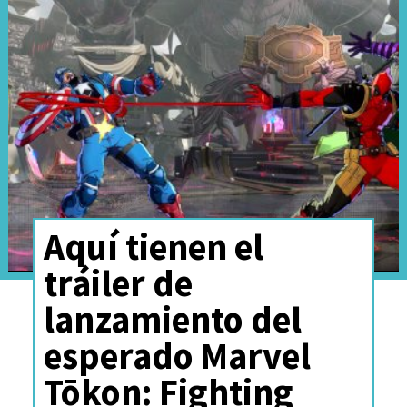
mejor definición para estos
héroes, la verdadera Primera
Familia de Marvel
.
Aquí tienen el
tráiler de
lanzamiento del
esperado Marvel
Tōkon: Fighting
Ver esta publicación en Instagram