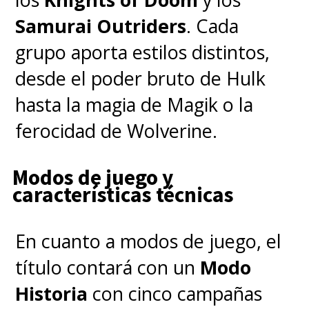
Storm / La Mujer Invisible
Samurai Outriders
. Cada
grupo aporta estilos distintos,
La actriz británica saltó al
desde el poder bruto de Hulk
estrellato como la princesa
hasta la magia de Magik o la
Margarita en las primeras
ferocidad de Wolverine.
temporadas de
The Crown
y no
Modos de juego y
es ajena a las
características técnicas
superproducciones con su
participación en la saga
Misión
En cuanto a modos de juego, el
Imposible
y
Hobbs & Shaw
. En los
título contará con un
Modo
cómics,
Susan era una
Historia
con cinco campañas
estudiante universitaria