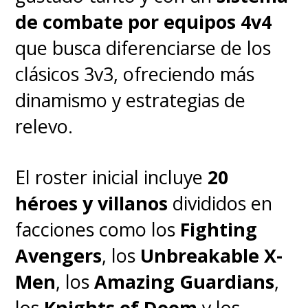
de combate por equipos 4v4
que busca diferenciarse de los
clásicos 3v3, ofreciendo más
dinamismo y estrategias de
relevo.
El roster inicial incluye
20
héroes y villanos
divididos en
facciones como los
Fighting
Avengers
, los
Unbreakable X-
Men
, los
Amazing Guardians
,
♦
Vanessa Kirby
será
Sue
los
Knights of Doom
y los