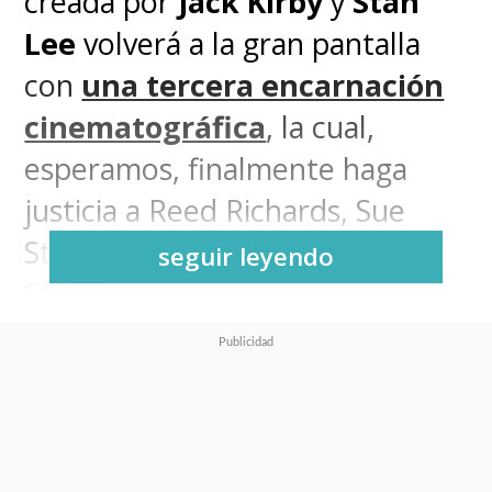
creada por
Jack Kirby
y
Stan
Lee
volverá a la gran pantalla
con
una tercera encarnación
cinematográfica
, la cual,
esperamos, finalmente haga
justicia a Reed Richards, Sue
Storm, Ben Grimm y Johnny
seguir leyendo
Storm.
Tras una larga espera,
Los
Cuatro Fantásticos (The
Fantastic Four)
debutarán en el