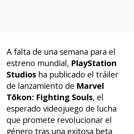
nunca pudo estrenarse,
Los
Cuatro Fantásticos
poseen dos
encarnaciones cinematográficas
previas: la de las películas
Fantastic Four
y
Fantastic Four:
A falta de una semana para el
Rise of the Silver Surfer
de la
estreno mundial,
PlayStation
década del 2000, y la del reinicio
Studios
ha publicado el tráiler
de 2015, ambas bajo el alero de
de lanzamiento de
Marvel
Fox.
Ninguna hizo justicia a
Tōkon: Fighting Souls
, el
los personajes y la más
esperado videojuego de lucha
reciente fue un verdadero
que promete revolucionar el
fracaso, creativo y de taquilla
.
género tras una exitosa beta