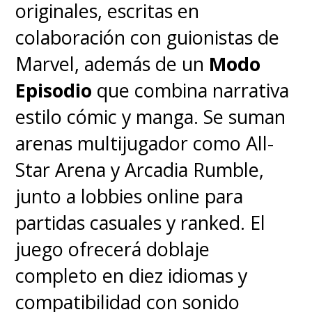
originales, escritas en
antes de verse expuesta a
colaboración con guionistas de
altos niveles de radiación
Marvel, además de un
Modo
cósmica que le otorgó
Episodio
que combina narrativa
poderes de invisibilidad y de
estilo cómic y manga. Se suman
creación de campos de
arenas multijugador como All-
fuerza
.
De "Chica Invisible" a
Star Arena y Arcadia Rumble,
líder del equipo en su
junto a lobbies online para
momento, su crecimiento
partidas casuales y ranked. El
dentro del grupo es uno de
juego ofrecerá doblaje
los mayores hitos de esta
completo en diez idiomas y
familia
.
compatibilidad con sonido