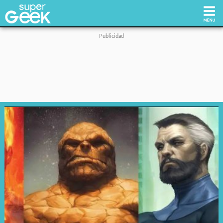
Inicio
Tecnología
Videojuegos
Reviews
Cultura Pop
Streaming
Síguenos: