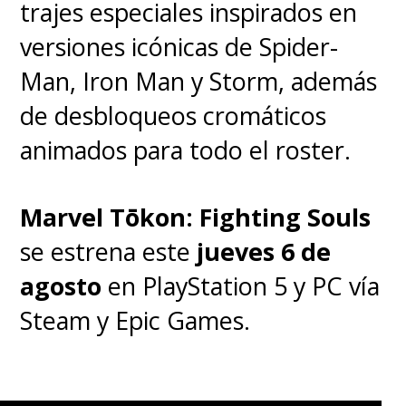
trajes especiales inspirados en
♦
Ebon Moss-
versiones icónicas de Spider-
Bachrach
será
Ben Grimm / La
Man, Iron Man y Storm, además
Mole
de desbloqueos cromáticos
animados para todo el roster.
Tras sacar aplausos y premios
por su papel de Richie en la serie
Marvel Tōkon: Fighting Souls
The Bear
, el actor salta al MCU
se estrena este
jueves 6 de
como
el
astronauta y antiguo
agosto
en PlayStation 5 y PC vía
piloto de pruebas que
Steam y Epic Games.
termina transformándose en
"una cosa" de color naranja