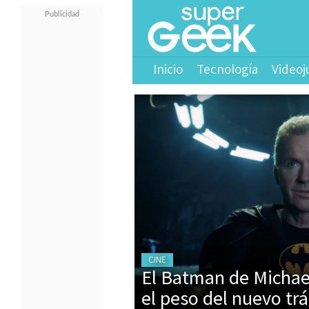
Inicio
Tecnología
Videoj
CINE
El Batman de Michael
el peso del nuevo trá