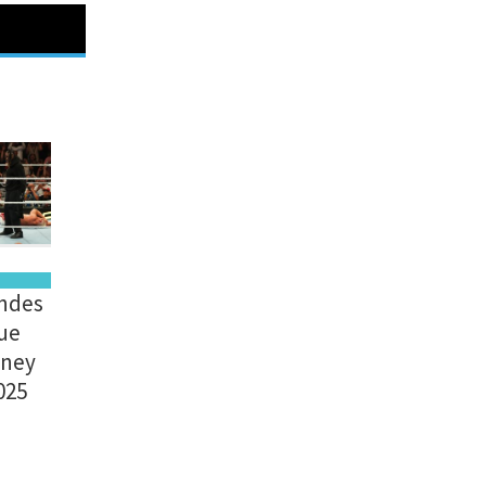
andes
ue
oney
025