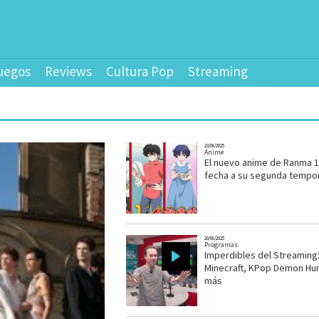
uegos
Reviews
Cultura Pop
Streaming
23/06/2025
Anime
El nuevo anime de Ranma 1
fecha a su segunda tempo
20/06/2025
Programas
Imperdibles del Streaming
Minecraft, KPop Demon Hun
más