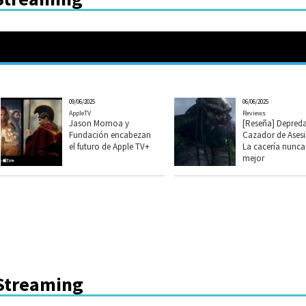
09/06/2025
06/06/2025
AppleTV
Reviews
Jason Momoa y
[Reseña] Depred
Fundación encabezan
Cazador de Asesi
el futuro de Apple TV+
La cacería nunca
mejor
 Streaming