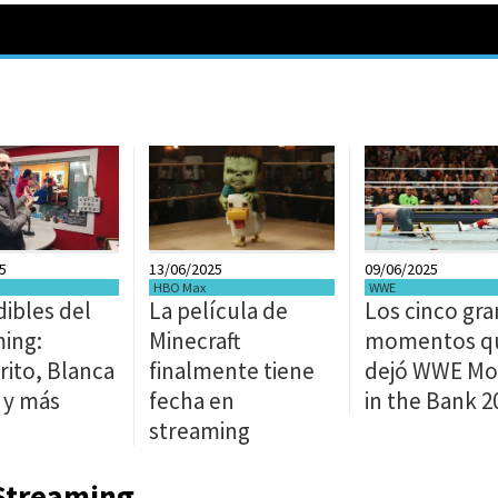
5
13/06/2025
09/06/2025
HBO Max
WWE
ibles del
La película de
Los cinco gr
ing:
Minecraft
momentos q
rito, Blanca
finalmente tiene
dejó WWE M
 y más
fecha en
in the Bank 2
streaming
 Streaming