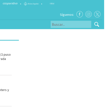
•
•
Síguenos:
/2 puso
rada
:
ters y