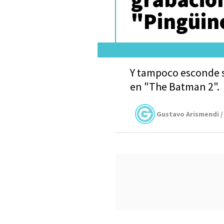
"Pingüin
Y tampoco esconde s
en "The Batman 2".
Gustavo Arismendi /