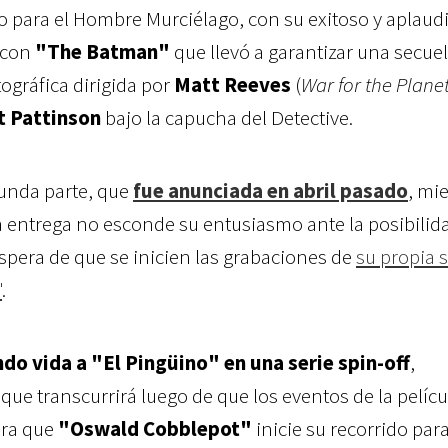
o para el Hombre Murciélago, con su exitoso y aplaud
 con
"The Batman"
que llevó a garantizar una secue
gráfica dirigida por
Matt Reeves
(
War for the Planet
t Pattinson
bajo la capucha del Detective.
unda parte, que
fue anunciada en abril pasado
, mi
a entrega no esconde su entusiasmo ante la posibilid
 espera de que se inicien las grabaciones de
su propia s
"
.
ndo vida a "El Pingüino" en una serie spin-off
,
que transcurrirá luego de que los eventos de la pelícu
ara que
"Oswald Cobblepot"
inicie su recorrido par