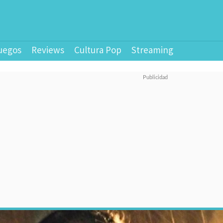
uegos
Reviews
Cultura Pop
Streaming