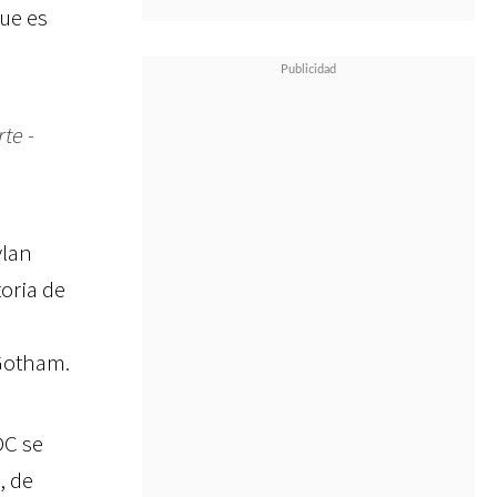
que es
te -
ylan
oria de
 Gotham.
DC se
, de