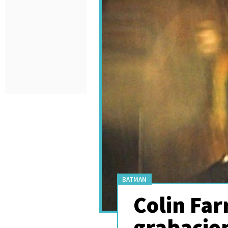
BATMAN
Colin Farr
grabacion