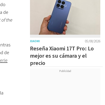
ido
la de
 of the
05/08/2026
XIAOMI
entras
Reseña Xiaomi 17T Pro: Lo
ad de
mejor es su cámara y el
erie
precio
la
a