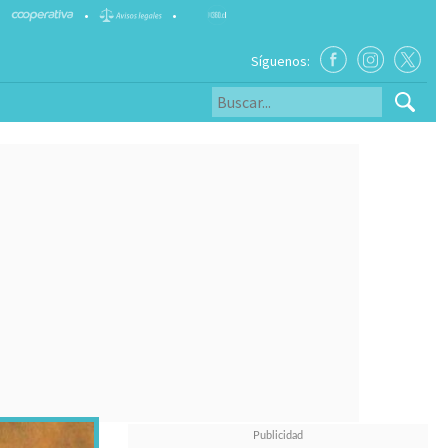
•
•
Síguenos: