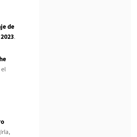
aje de
 2023
.
The
 el
ro
irla,