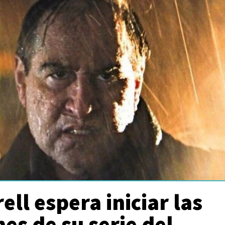
ell espera iniciar las
es de su serie del